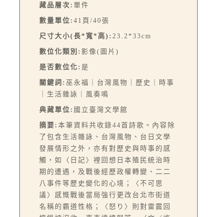
藏品層次:
單件
數量單位:
41頁/40張
尺寸大小(長*寬*高):
23.2*33cm
數位化類別:
影像(圖片)
是否數位化:
是
關鍵詞:
巫永福｜台灣風物｜歷史｜時事
｜生活雜詠｜風奏鳴
典藏單位:
國立臺灣文學館
摘要:
本筆資料共收錄44首詩歌。內容除
了包含生活雜詠、台灣風物、台日文學
發展情形之外，亦有對歷史與時事的感
觸，如〈日記〉裡回想日本殖民統治時
期的遭遇，及戰後經歷政權轉變、二二
八事件等歷史變化的心境；〈不可思
議〉感慨戰後當局強行更改台北市街道
名稱的霸道性格；〈怒り〉則對雷震回