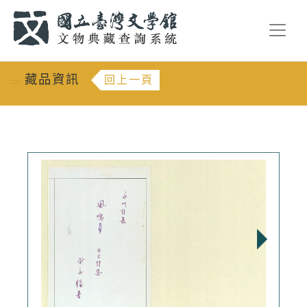
跳到主要內容
:::
藏品資訊
回上一頁
:::