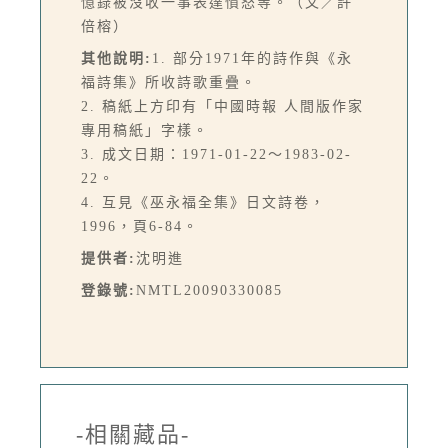
憶錄被沒收一事表達憤怒等。（文／許
倍榕）
其他說明:
1. 部分1971年的詩作與《永
福詩集》所收詩歌重疊。
2. 稿紙上方印有「中國時報 人間版作家
專用稿紙」字樣。
3. 成文日期：1971-01-22～1983-02-
22。
4. 互見《巫永福全集》日文詩卷，
1996，頁6-84。
提供者:
沈明進
登錄號:
NMTL20090330085
-相關藏品-