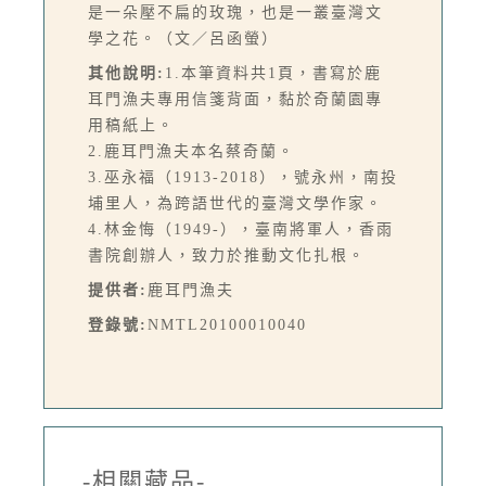
是一朵壓不扁的玫瑰，也是一叢臺灣文
學之花。（文／呂函螢）
其他說明:
1.本筆資料共1頁，書寫於鹿
耳門漁夫專用信箋背面，黏於奇蘭園專
用稿紙上。
2.鹿耳門漁夫本名蔡奇蘭。
3.巫永福（1913-2018），號永州，南投
埔里人，為跨語世代的臺灣文學作家。
4.林金悔（1949-），臺南將軍人，香雨
書院創辦人，致力於推動文化扎根。
提供者:
鹿耳門漁夫
登錄號:
NMTL20100010040
-相關藏品-