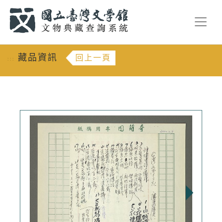
跳到主要內容
:::
藏品資訊
回上一頁
:::