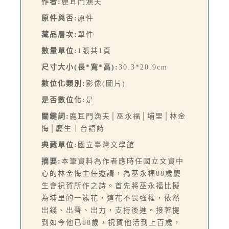
作者:
鹿耳門漁夫
原件與否:
原件
藏品層次:
單件
數量單位:
1張共1頁
尺寸大小(長*寬*高):
30.3*20.9cm
數位化類別:
影像(圖片)
是否數位化:
是
關鍵詞:
鹿耳門漁夫│巫永福│埔里│林金
悔│慶生｜台語詩
典藏單位:
國立臺灣文學館
摘要:
本筆資料為作者應時任國立文資中
心的林金悔主任邀請，為巫永福88歲慶
生會祝賀所作之詩。首先將巫永福比擬
為埔里的一簇花，這花不畏強權，依然
出錢、出聲、出力，支持後進。接著提
到如今他已88歲，祝賀他活到上百歲，