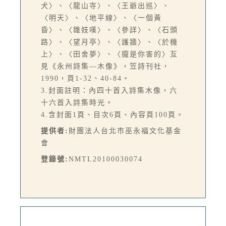
犬〉、〈龍山寺〉、〈王爺出巡〉、
〈明天〉、〈地平線〉、〈一個黃
昏〉、〈雛妓嘆〉、〈參詳〉、〈石頭
路〉、〈望月亭〉、〈護牆〉、〈於機
上〉、〈田舍夢〉、〈攏是你害的〉互
見《永州詩集—木像》，笠詩刊社，
1990，頁1-32、40-84。
3.封面註明：內四十首入詩集木像，六
十六首入詩集時光。
4.含封面1頁、目次6頁、內容頁100頁。
提供者:
財團法人台北市巫永福文化基金
會
登錄號:
NMTL20100030074