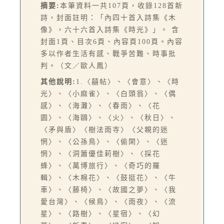
摘要:
本筆資料一共107頁，收錄128首新
詩，封面註明：「內四十首入詩集《木
像》，六十六首入詩集《時光》」。 含
封面1頁、目次6頁、內容頁100頁。內容
多以作者生活有感、戰爭苦難、時事批
判。（文／歐人鳳）
其他說明:
1.〈囍帖〉、〈會意〉、〈時
光〉、〈小麻雀〉、〈白頭翁〉、〈偶
感〉、〈海灘〉、〈春雨〉、〈花
園〉、〈海鷗〉、〈火〉、〈秋日〉、
〈矛與盾〉〈樹法雨寺〉〈父親的迷
惘〉、〈公孫鳥〉、〈偷閑〉、〈迷
惘〉、〈洞簫優佳莉樹〉、〈採花
蜂〉、〈萬博旅行〉、〈奇巧的羅
輯〉、〈木棉花〉、〈鼓挺花〉、〈牛
車〉、〈藤椅〉、〈故國之夢〉、〈我
愛台灣〉、〈候鳥〉、〈雨夜〉、〈流
星〉、〈路樹〉、〈星宿〉、〈幻