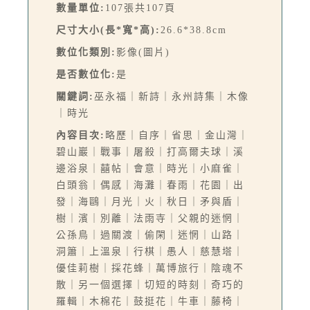
數量單位:
107張共107頁
尺寸大小(長*寬*高):
26.6*38.8cm
數位化類別:
影像(圖片)
是否數位化:
是
關鍵詞:
巫永福｜新詩｜永州詩集｜木像
｜時光
內容目次:
略歷｜自序｜省思｜金山灣｜
碧山巖｜戰事｜屠殺｜打高爾夫球｜溪
邊浴泉｜囍帖｜會意｜時光｜小麻雀｜
白頭翁｜偶感｜海灘｜春雨｜花園｜出
發｜海鷗｜月光｜火｜秋日｜矛與盾｜
樹｜濱｜別離｜法雨寺｜父親的迷惘｜
公孫鳥｜過關渡｜偷閑｜迷惘｜山路｜
洞簫｜上溫泉｜行棋｜愚人｜慈慧塔｜
優佳莉樹｜採花蜂｜萬博旅行｜陰魂不
散｜另一個選擇｜切短的時刻｜奇巧的
羅輯｜木棉花｜鼓挺花｜牛車｜藤椅｜