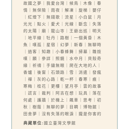
故國之夢｜我愛台灣｜候鳥｜木像｜春
情｜無保險｜雨夜｜解凍｜旋梯｜嬰仔
｜紅燈下｜無錢歌｜流星｜小白鼠｜月
光光｜點火｜愛犬｜光線｜斷念｜失落
的太陽｜廟｜龍山寺｜王爺出巡｜明天
｜地平線｜牡丹｜路樹｜一個黃昏｜木
魚｜嘆孤｜星宿｜幻夢｜新春｜無聊時
｜過客｜知趣｜小春蜂舞｜掃墓｜雛妓
嘆｜願｜參詳｜照鏡｜水中月｜貝殼奇
緣｜祈禱｜手鎗無眼｜爬在大地的人｜
香爐｜後窗｜石頭路｜雪｜消遣｜發瘋
｜禪｜灰的心路｜乾一杯｜春寒｜痕｜
寒梅｜桂花｜更樓｜望月亭｜雲的故事
｜謊言｜裁判｜阿吉在想｜玩具｜落在
何處｜護牆｜於機上｜飆車｜思考｜初
秋｜樹蔭｜無聊的夢｜目睭｜博物館｜
田舍夢｜沒有失落的眼淚｜攏是你害的
典藏單位:
國立臺灣文學館