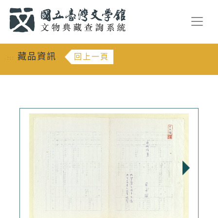
跳到主要內容
:::
藏品資訊
回上一頁
:::