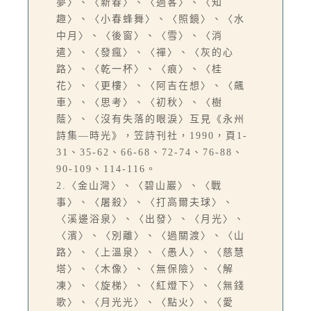
夢〉、〈新春〉、〈過客〉、〈知
趣〉、〈小春蜂舞〉、〈照鏡〉、〈水
中月〉、〈後窗〉、〈雪〉、〈消
遣〉、〈發瘋〉、〈禪〉、〈灰的心
路〉、〈乾一杯〉、〈痕〉、〈桂
花〉、〈更樓〉、〈阿吉在想〉、〈飆
車〉、〈思考〉、〈初秋〉、〈樹
蔭〉、〈沒有失落的眼淚〉互見《永州
詩集—時光》，笠詩刊社，1990，頁1-
31、35-62、66-68、72-74、76-88、
90-109、114-116。
2.〈金山灣〉、〈碧山巖〉、〈戰
事〉、〈屠殺〉、〈打高爾夫球〉、
〈溪邊浴泉〉、〈出發〉、〈月光〉、
〈濱〉、〈別離〉、〈過關渡〉、〈山
路〉、〈上溫泉〉、〈愚人〉、〈慈慧
塔〉、〈木像〉、〈無保險〉、〈解
凍〉、〈旋梯〉、〈紅燈下〉、〈無錢
歌〉、〈月光光〉、〈點火〉、〈愛