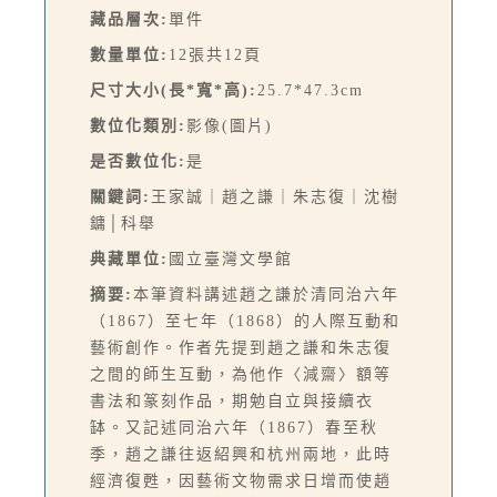
藏品層次:
單件
數量單位:
12張共12頁
尺寸大小(長*寬*高):
25.7*47.3cm
數位化類別:
影像(圖片)
是否數位化:
是
關鍵詞:
王家誠｜趙之謙｜朱志復｜沈樹
鏞│科舉
典藏單位:
國立臺灣文學館
摘要:
本筆資料講述趙之謙於清同治六年
（1867）至七年（1868）的人際互動和
藝術創作。作者先提到趙之謙和朱志復
之間的師生互動，為他作〈減齋〉額等
書法和篆刻作品，期勉自立與接續衣
缽。又記述同治六年（1867）春至秋
季，趙之謙往返紹興和杭州兩地，此時
經濟復甦，因藝術文物需求日增而使趙