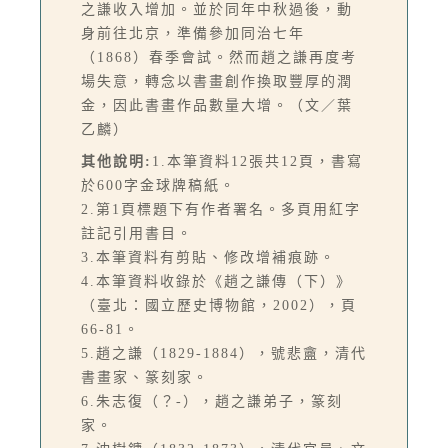
之謙收入增加。並於同年中秋過後，動
身前往北京，準備參加同治七年
（1868）春季會試。然而趙之謙再度考
場失意，轉念以書畫創作換取豐厚的潤
金，因此書畫作品數量大增。（文／葉
乙麟）
其他說明:
1.本筆資料12張共12頁，書寫
於600字金球牌稿紙。
2.第1頁標題下有作者署名。多頁用紅字
註記引用書目。
3.本筆資料有剪貼、修改增補痕跡。
4.本筆資料收錄於《趙之謙傳（下）》
（臺北：國立歷史博物館，2002），頁
66-81。
5.趙之謙（1829-1884），號悲盦，清代
書畫家、篆刻家。
6.朱志復（？-），趙之謙弟子，篆刻
家。