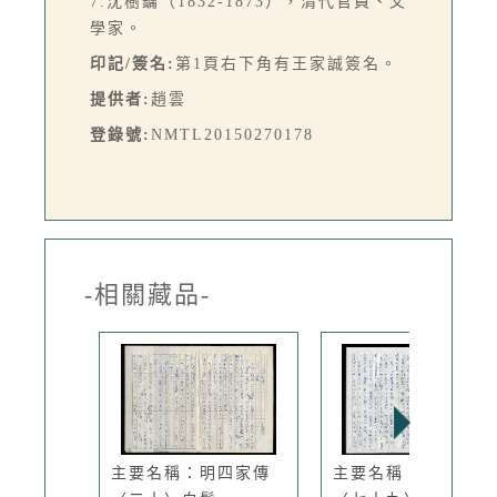
7.沈樹鏞（1832-1873），清代官員、文
學家。
印記/簽名:
第1頁右下角有王家誠簽名。
提供者:
趙雲
登錄號:
NMTL20150270178
-相關藏品-
主要名稱：明四家傳
主要名稱：明四家傳