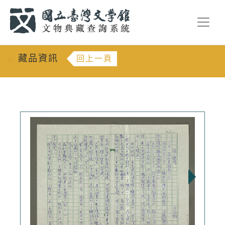
跳到主要內容
:::
藏品資訊
回上一頁
:::