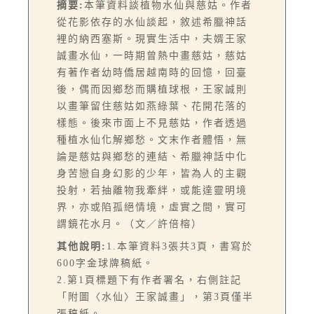
摘要:
本筆資料談植物水仙與慈姑。作者
從花影依存的水仙談起，敘述希臘神話
裡的納西塞斯。現實生活中，夫婿王家
誠畫水仙，一時期曾熱中畫慈姑，慈姑
有著作者幼時僑居越南時的回憶，回臺
後，偶而因鄉愁而購植球根，王家誠則
以畫筆留住慈姑如燕綠葉、花開花落的
樣態。後來市面上不見慈姑，作者透過
種植水仙化解鄉愁。文末作者體悟，無
論是慈姑與鄉愁的連結、希臘神話中化
身苦戀自身幻影的少年，皆為人的主觀
投射，若抽離物我牽絆，或能達靈明境
界，亦或陷孤絕情境，虛實之間，實可
謂鏡花水月。（文／許倍榕）
其他說明:
1.本筆資料3張共3頁，書寫於
600字金球牌稿紙。
2.第1頁標題下有作者署名，右側註記
「附圖〈水仙〉王家誠畫」，第3頁僅半
張稿紙。