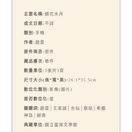
主要名稱:
鏡花水月
成文日期:
不詳
類別:
手稿
作者:
趙雲
原件與否:
原件
藏品層次:
單件
數量單位:
3張共3頁
尺寸大小(長*寬*高):
26.1*35.5cm
數位化類別:
影像(圖片)
是否數位化:
是
關鍵詞:
趙雲│王家誠│水仙│慈姑│希臘
神話│越南
典藏單位:
國立臺灣文學館