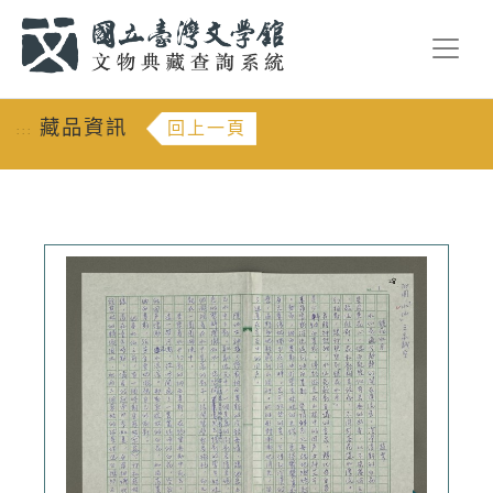
跳到主要內容
:::
藏品資訊
回上一頁
:::