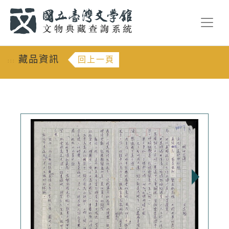
跳到主要內容
:::
藏品資訊
回上一頁
:::