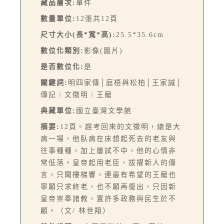
藏品層次:
單件
數量單位:
12張共12頁
尺寸大小(長*寬*高):
25.5*35.6cm
數位化類別:
影像(圖片)
是否數位化:
是
關鍵詞:
明四家傳│庭梧與松柏│王家誠│
傳記︱文徵明︱王寵
典藏單位:
國立臺灣文學館
摘要:
12頁。趕考回來的文徵明，總是大
病一場，他臥病在床想起死去的老友與
往事種種，加上屢試不中，他的心情非
常低落。皇帝起用老臣，拔擢新人的傳
言，只聞樓梯響，連最有希望的王寵也
寧願只求終老，也不願再復出，只因新
皇帝崇奉諸教，置許多政務與民生於不
顧。（文/ 林世翔）