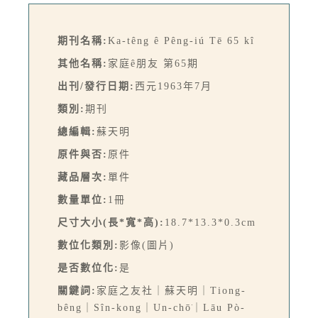
期刊名稱:
Ka-têng ê Pêng-iú Tē 65 kî
其他名稱:
家庭ê朋友 第65期
出刊/發行日期:
西元1963年7月
類別:
期刊
總編輯:
蘇天明
原件與否:
原件
藏品層次:
單件
數量單位:
1冊
尺寸大小(長*寬*高):
18.7*13.3*0.3cm
數位化類別:
影像(圖片)
是否數位化:
是
關鍵詞:
家庭之友社｜蘇天明｜Tiong-
bêng｜Sîn-kong｜Un-chō͘｜Lāu Pò-