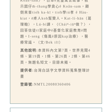
Koân-sam〉，日本ê兒童寓言故事，教
示囡仔m̄-thang學貪心ê Koân-sam，顛
倒來害tio̍h ka-kī，tio̍h學iú孝 ê Hàu-
kiat，ē疼人koh幫贊人。Kat-lí-hān（葛
理翰），Lú-bí譯，〈Cháiⁿ-iūⁿ做？〉，
回答信徒tī家庭中ê基督化家庭教育ê問
題。I-seng〈傷風ê原因kap治療〉，醫
療常識。（文/Bo̍k ilī）
其他說明:
本資料內文第7頁，世界見聞4
條、第19頁，1條、第26頁，2條、第46
頁，無題名短文，目錄未揭。
提供者:
台灣白話字文學資料蒐集整理計
畫
登錄號:
NMTL20080360406