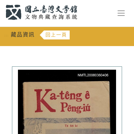
跳到主要內容
:::
藏品資訊
回上一頁
:::