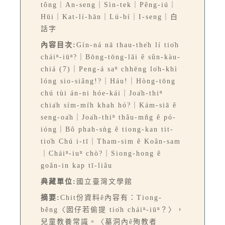
tông｜An-seng｜Sìn-tek｜Pêng-iú｜
Hūi｜Kat-lí-hān｜Lú-bí｜I-seng｜白
話字
內容目次:
Gín-ná nā thau-the̍h lí tio̍h
cháiⁿ-iūⁿ?｜Bōng-tōng-lāi ê sûn-kàu-
chiá (7)｜Peng-á saⁿ chhēng lo̍h-khì
lóng sio-siâng!?｜Háu!｜Hòng-tōng
chú tùi án-ni hóe-kái｜Joa̍h-thiⁿ
chia̍h sím-mi̍h khah hó?｜Kám-siā ê
seng-oa̍h｜Joa̍h-thiⁿ thâu-mn̂g ê pó-
ióng｜Bô phah-sǹg ê tiong-kan tit-
tio̍h Chú i-tī｜Tham-sim ê Koân-sam
｜Cháiⁿ-iuⁿ chò?｜Siong-hong ê
goân-in kap tī-liâu
典藏單位:
國立臺灣文學館
摘要:
Chit份資料ê內容有：Tiong-
bêng〈囡仔若偷提 tio̍h cháiⁿ-iūⁿ？〉，
兒童教養常識。〈墓洞內ê殉教者