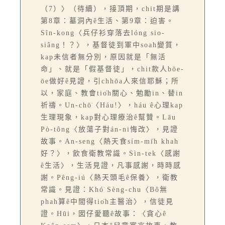
（7）〉（待續），接頂期，chit期是講
第8章：墓洞內ê生活、第9章：迫害。
Sîn-kong〈兵仔衫穿落去lóng sio-
siâng！？〉，基督徒到軍中soah變質，
kap未信者無分別，原因就是「無活
命」、就是「假基督徒」，chit款人bōe-
ōe做好ê見證，引chhōa人來信耶穌；所
以，家庭、教會tio̍h關心、勉勵in、替in
祈禱。Un-chō͘〈Háu!〉，háu ê心理kap
生理現象，kap對心理療治ê幫贊。Lāu
Pò-tông〈放蕩子對án-ni悔改〉，見證
故事。An-seng〈熱天食sím-mi̍h khah
好？〉，飲食衛教常識。Sìn-tek〈感謝
ê生活〉，生活見證，凡事感謝，時時感
謝。Pêng-iú〈熱天頭毛ê保養〉，衛教
常識。見證：Khó͘ Sèng-chu〈Bô無
phah算ê中間得tio̍h主醫治〉，信徒見
證。Hūi，囡仔愛聽ê故事：〈貪心ê