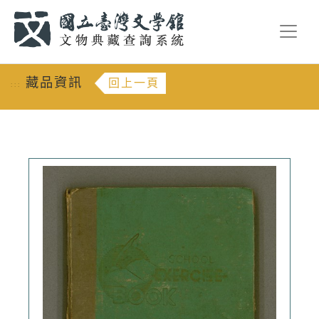
跳到主要內容
:::
藏品資訊
回上一頁
:::