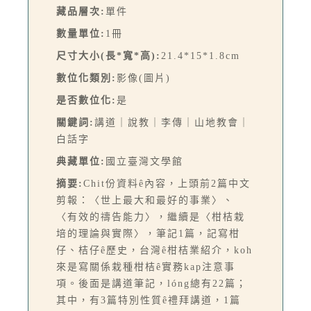
藏品層次:
單件
數量單位:
1冊
尺寸大小(長*寬*高):
21.4*15*1.8cm
數位化類別:
影像(圖片)
是否數位化:
是
關鍵詞:
講道｜說教｜李傳｜山地教會｜
白話字
典藏單位:
國立臺灣文學館
摘要:
Chit份資料ê內容，上頭前2篇中文
剪報：〈世上最大和最好的事業〉、
〈有效的禱告能力〉，繼續是〈柑桔栽
培的理論與實際〉，筆記1篇，記寫柑
仔、桔仔ê歷史，台灣ê柑桔業紹介，koh
來是寫關係栽種柑桔ê實務kap注意事
項。後面是講道筆記，lóng總有22篇；
其中，有3篇特別性質ê禮拜講道，1篇