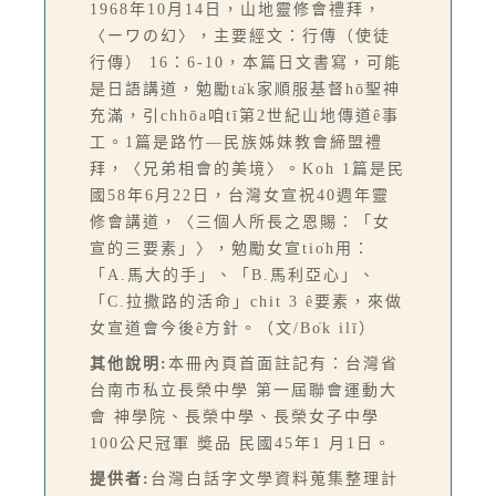
1968年10月14日，山地靈修會禮拜，
〈ーワの幻〉，主要經文：行傳（使徒
行傳） 16：6-10，本篇日文書寫，可能
是日語講道，勉勵ta̍k家順服基督hō͘聖神
充滿，引chhōa咱tī第2世紀山地傳道ê事
工。1篇是路竹—民族姊妹教會締盟禮
拜，〈兄弟相會的美境〉。Koh 1篇是民
國58年6月22日，台灣女宣祝40週年靈
修會講道，〈三個人所長之恩賜：「女
宣的三要素」〉，勉勵女宣tio̍h用：
「A.馬大的手」、「B.馬利亞心」、
「C.拉撒路的活命」chit 3 ê要素，來做
女宣道會今後ê方針。（文/Bo̍k ilī）
其他說明:
本冊內頁首面註記有：台灣省
台南市私立長榮中學 第一屆聯會運動大
會 神學院、長榮中學、長榮女子中學
100公尺冠軍 奬品 民國45年1 月1日。
提供者:
台灣白話字文學資料蒐集整理計