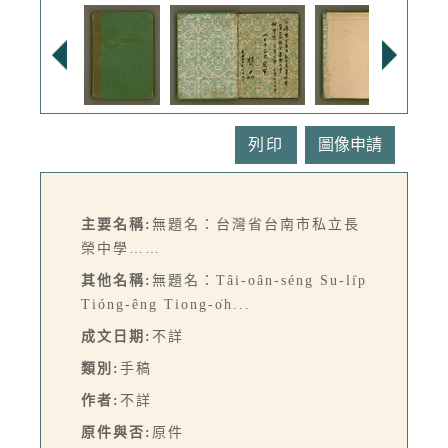
列印
主要名稱:
無題名：台灣省台南市私立長
榮中學……
其他名稱:
無題名：Tâi-oân-séng Su-li̍p
Tióng-êng Tiong-o̍h...
成文日期:
不詳
類別:
手稿
作者:
不詳
原件與否:
原件