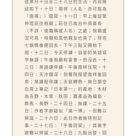
述某月十日至二十八日的生活，內容簡
述如下。十日：南祥（人名，亦可能為
「南禪」）感冒。十一日：早上催促葉
仲琨前往祖廟；前往已故台中高普長
（不詳，或職稱或人名）之處；祖廟盛
況可見，母親和其他親友也來了；拜完
七娘媽後便回去，下午三點又開始下
雨。十二日：今天停課，自習的英語寫
字無誤；午後祖廟有宴會，但沒去。十
三日：英語課停課，午後南祥住院。十
四日：天冷霧深，到醫院探望南祥後回
來；某課程停課；天氣轉熱。無日期空
白頁上筆記「日本第一」的產地：木材
為吉野、木曾、秋田；農產品為福島、
群馬、長野。二十四日：無課。二十五
日：作者字跡疑似「第一博」，但難以
辨識。二十六日：此日作者無特別記
事。二十七日：「午後回家」，其後字
跡難以辨識。二十八日：九點出發，回