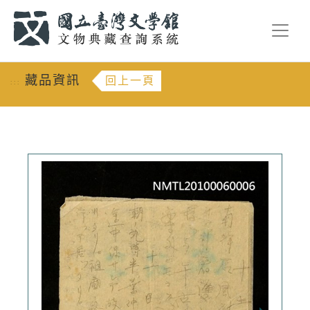
跳到主要內容
:::
藏品資訊
回上一頁
:::