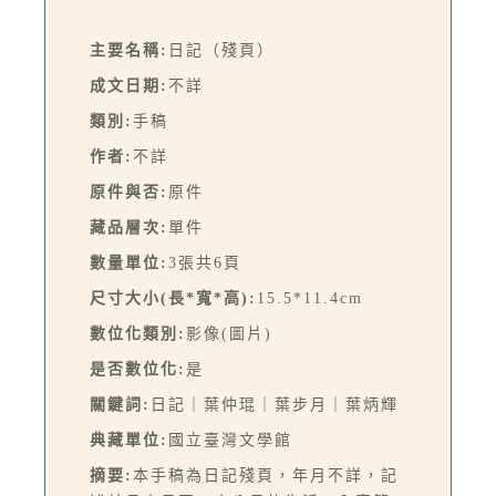
主要名稱:
日記（殘頁）
成文日期:
不詳
類別:
手稿
作者:
不詳
原件與否:
原件
藏品層次:
單件
數量單位:
3張共6頁
尺寸大小(長*寬*高):
15.5*11.4cm
數位化類別:
影像(圖片)
是否數位化:
是
關鍵詞:
日記｜葉仲琨｜葉步月｜葉炳輝
典藏單位:
國立臺灣文學館
摘要:
本手稿為日記殘頁，年月不詳，記