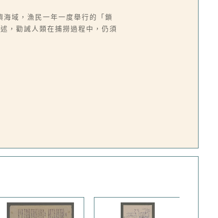
嶼海域，漁民一年一度舉行的「鎖
敘述，勸誡人類在捕撈過程中，仍須