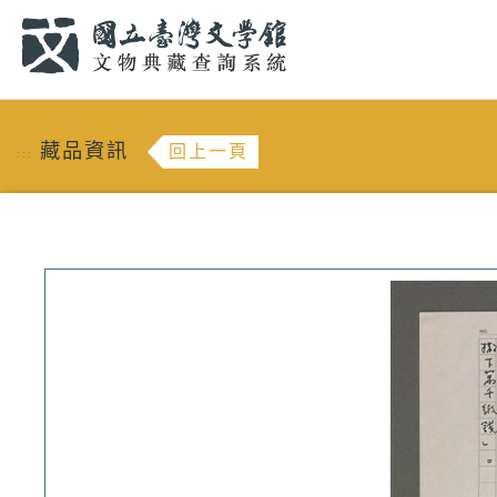
跳到主要內容
:::
藏品資訊
回上一頁
:::