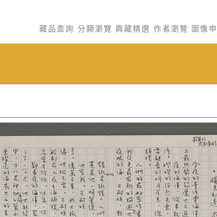
藏品查詢
分類瀏覽
典藏精選
作者瀏覽
圖像