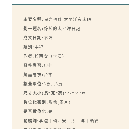
主要名稱:
曙光初透 太平洋夜未眠
劃一題名:
蔚藍的太平洋日記
成文日期:
不詳
類別:
手稿
作者:
賴西安（李潼）
原件與否:
原件
藏品層次:
合集
數量單位:
3張共3頁
尺寸大小(長*寬*高):
27*39cm
數位化類別:
影像(圖片)
是否數位化:
是
關鍵詞:
李潼｜賴西安｜太平洋｜鎖管