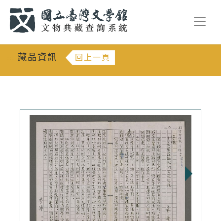
跳到主要內容
:::
藏品資訊
回上一頁
:::