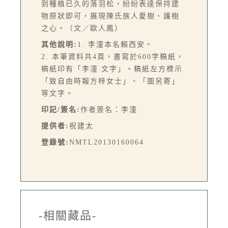
到種植已久的落羽松，紛紛表達保持建
物原狀即可，展現陳氏族人愛樹、護樹
之心。（文／歐人鳳）
其他說明:
1. 李潼本名賴西安。
2. 本筆資料共4頁，書寫於600字稿紙，
稿紙印有「李潼 文字」。稿紙左方標示
「致自由時報方梓女士」、「圖另寄」
等文字。
印記/簽名:
作者簽名：李潼
提供者:
祝建太
登錄號:
NMTL20130160064
-相關藏品-