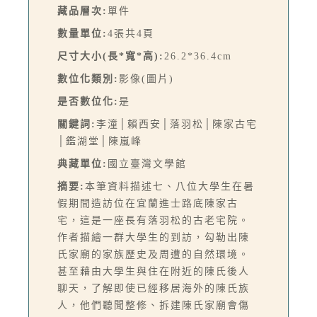
藏品層次:
單件
數量單位:
4張共4頁
尺寸大小(長*寬*高):
26.2*36.4cm
數位化類別:
影像(圖片)
是否數位化:
是
關鍵詞:
李潼│賴西安│落羽松│陳家古宅
│鑑湖堂│陳嵐峰
典藏單位:
國立臺灣文學館
摘要:
本筆資料描述七、八位大學生在暑
假期間造訪位在宜蘭進士路底陳家古
宅，這是一座長有落羽松的古老宅院。
作者描繪一群大學生的到訪，勾勒出陳
氏家廟的家族歷史及周遭的自然環境。
甚至藉由大學生與住在附近的陳氏後人
聊天，了解即使已經移居海外的陳氏族
人，他們聽聞整修、拆建陳氏家廟會傷