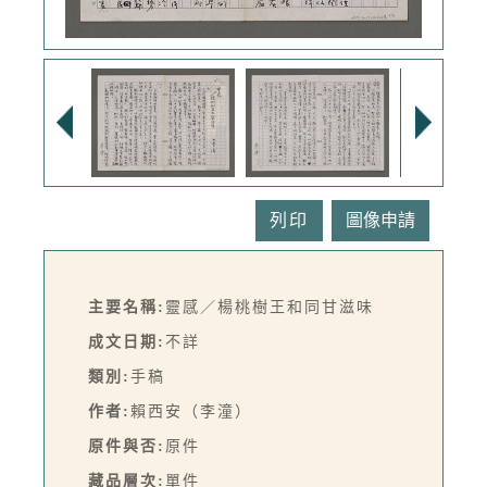
列印
主要名稱:
靈感／楊桃樹王和同甘滋味
成文日期:
不詳
類別:
手稿
作者:
賴西安（李潼）
原件與否:
原件
藏品層次:
單件