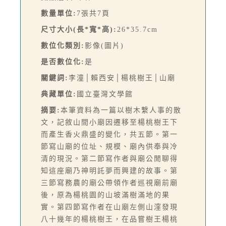
數量單位:
7張共7頁
尺寸大小(長*寬*高):
26*35.7cm
數位化類別:
影像(圖片)
是否數位化:
是
關鍵詞:
李潼│賴西安│楊桃樹王│山廟
典藏單位:
國立臺灣文學館
摘要:
本筆資料為一篇以樹木繫人事的散
文，記敘山間小廟因遷移至楊桃樹王下
而產生香火鼎盛的變化，共五節。第一
節寫山廟的位址、規模、廟內供奉與冷
清的現況。第二節寫作者與廟公閒聊得
知這座廟乃神明託夢而興建的故事。第
三節寫務農的廟公帶領作者巡視廟前廟
後，原為楊桃園的山坡滿樹滿地的果
實。第四節寫作者在山廟左側山漥發現
八十幾年的楊桃樹王，在品嘗樹王楊桃