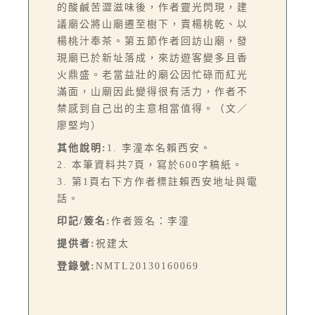
的酸鹹苦澀滋味後，作者靈光閃現，建
議廟公將山廟遷至樹下，賣楊桃乾、以
楊桃汁奉茶。第五節作者回訪山廟，發
現廟已於新址落成，來訪遊客變多且香
火鼎盛。老當益壯的廟公因忙碌而紅光
滿面，山廟因此變得很有活力，作者不
禁感到自己出的主意相當值得。（文／
廖堅均）
其他說明:
1. 李潼本名賴西安。
2. 本筆資料共7頁，寫於600字稿紙。
3. 第1頁右下方作者標註賴西安地址與電
話。
印記/簽名:
作者簽名：李潼
提供者:
祝建太
登錄號:
NMTL20130160069