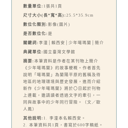
數量單位:
1張共1頁
尺寸大小(長*寬*高):
25.5*35.9cm
數位化類別:
影像(圖片)
是否數位化:
是
關鍵詞:
李潼│賴西安│少年噶瑪蘭│簡介
典藏單位:
國立臺灣文學館
摘要:
本筆資料是作者在某刊物上簡介
《少年噶瑪蘭》的故事梗概。作者首先
說明「噶瑪蘭」為蘭陽平原的舊稱及待
地區的地理環境與歷史發展，進而介紹
新作《少年噶瑪蘭》將於〇日起於刊物
上連載，邀請讀者透過文字的牽引，一
同與故事中的少年同行冒險。（文／歐
人鳳）
其他說明:
1. 李潼本名賴西安。
2. 本筆資料共1頁，書寫於600字稿紙。