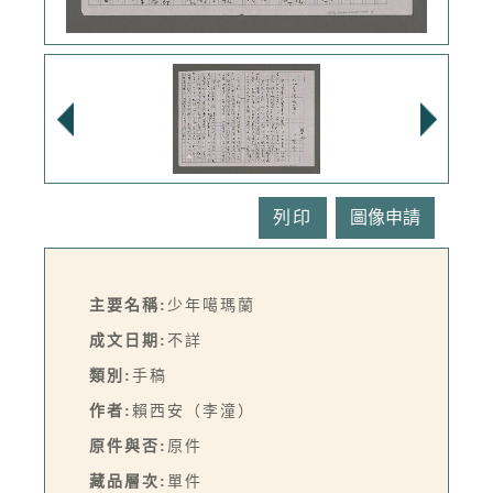
列印
主要名稱:
少年噶瑪蘭
成文日期:
不詳
類別:
手稿
作者:
賴西安（李潼）
原件與否:
原件
藏品層次:
單件