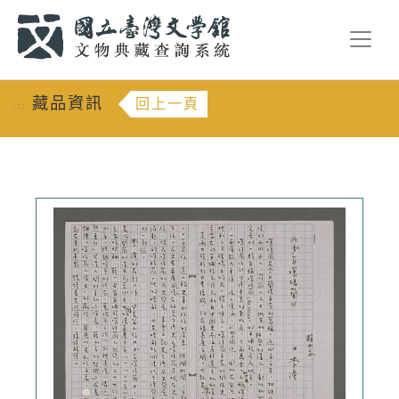
跳到主要內容
:::
藏品資訊
回上一頁
:::