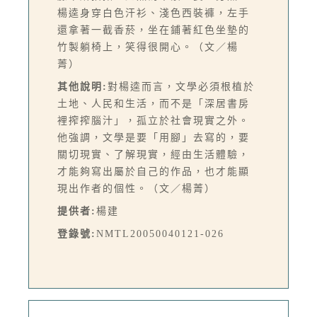
楊逵身穿白色汗衫、淺色西裝褲，左手
還拿著一截香菸，坐在鋪著紅色坐墊的
竹製躺椅上，笑得很開心。（文／楊
菁）
其他說明:
對楊逵而言，文學必須根植於
土地、人民和生活，而不是「深居書房
裡搾搾腦汁」，孤立於社會現實之外。
他強調，文學是要「用腳」去寫的，要
關切現實、了解現實，經由生活體驗，
才能夠寫出屬於自己的作品，也才能顯
現出作者的個性。（文／楊菁）
提供者:
楊建
登錄號:
NMTL20050040121-026