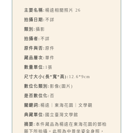
主要名稱:
楊逵相關照片 26
拍攝日期:
不詳
類別:
攝影
拍攝者:
不詳
原件與否:
原件
藏品層次:
單件
數量單位:
1張
尺寸大小(長*寬*高):
12.6*9cm
數位化類別:
影像(圖片)
是否數位化:
否
關鍵詞:
楊逵｜東海花園｜文學觀
典藏單位:
國立臺灣文學館
摘要:
本件藏品為楊逵在東海花園的鄧柏
藤下所拍攝。此照為中景坐姿全身照，