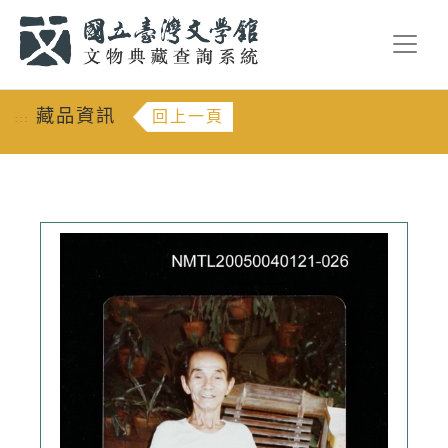
跳到主要內容
:::
藏品資訊
回上一頁
:::