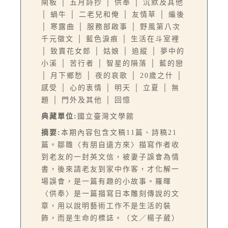
閘板 │ 五月詩抄 │ 供奉 │ 沉默及其他
│ 蝸牛 │ 二老兒和俺 │ 友情草 │ 編後
│ 寒露曲 │ 服務部啟事 │ 野風第八次
千元徵文 │ 藍色淚痕 │ 生活在斗室裡
│ 致賣花女郎 │ 姑娘 │ 追縱 │ 夢中的
小溪 │ 苦行者 │ 智星的隕落 │ 藍的戀
│ 月下鄉愁 │ 夜的哀歌 │ 20歲之什 │
感受 │ 心的衷情 │ 明天 │ 立夏 │ 無
題 │ 門外及其他 │ 回憶
典藏單位:
國立臺灣文學館
摘要:
本期內容包含文稿11篇、詩稿21
篇。鄒雛〈有朋自遠方來〉描寫作者收
到老友的一封英文信，被妻子誤會為情
書，後來請老友到家中作客，才化解一
場誤會，是一篇有趣的小故事。羅暉
〈供奉〉是一篇描寫日本雕刻傳說的文
章，用以說明藝術工作不是生活的裝
飾，而是生命的標誌。（文／楊子葳）