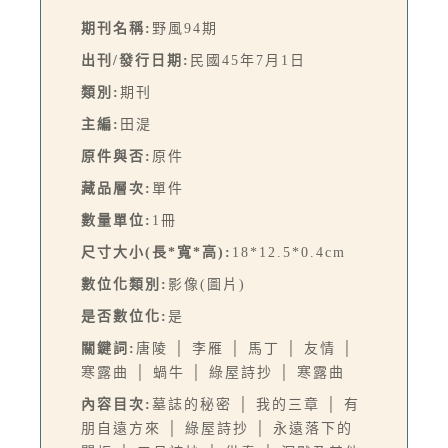
期刊名稱:
野風94期
出刊/發行日期:
民國45年7月1日
類別:
期刊
主編:
田湜
原件與否:
原件
藏品層次:
單件
數量單位:
1冊
尺寸大小(長*寬*高):
18*12.5*0.4cm
數位化類別:
影像(圖片)
是否數位化:
是
關鍵詞:
唐陵 │ 李雁 │ 馬丁 │ 友情 │
寒露曲 │ 蝸牛 │ 綠屋詩抄 │ 寒露曲
內容目次:
墓誌的秘密 │ 我的三章 │ 有
朋自遠方來 │ 綠屋詩抄 │ 永遠落下的