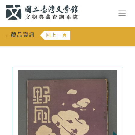
跳到主要內容
:::
藏品資訊
回上一頁
:::