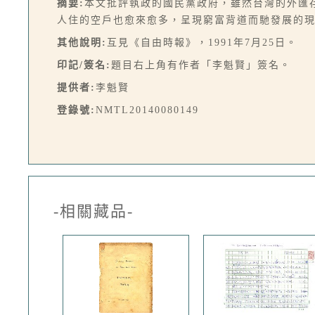
摘要:
本文批評執政的國民黨政府，雖然台灣的外匯
人住的空戶也愈來愈多，呈現窮富背道而馳發展的現
其他說明:
互見《自由時報》，1991年7月25日。
印記/簽名:
題目右上角有作者「李魁賢」簽名。
提供者:
李魁賢
登錄號:
NMTL20140080149
-相關藏品-