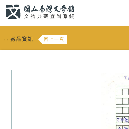
跳到主要內容
:::
藏品資訊
回上一頁
:::