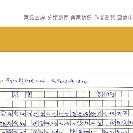
藏品查詢
分類瀏覽
典藏精選
作者瀏覽
圖像