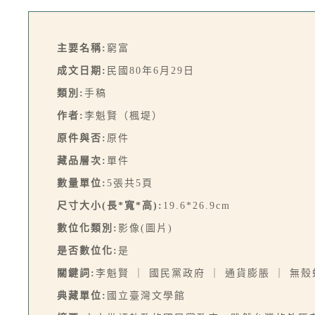
主要名稱:
窮富
成文日期:
民國80年6月29日
類別:
手稿
作者:
李魁賢（楓堤）
原件與否:
原件
藏品層次:
單件
數量單位:
5張共5頁
尺寸大小(長*寬*高):
19.6*26.9cm
數位化類別:
影像(圖片)
是否數位化:
是
關鍵詞:
李魁賢 ｜ 國民黨政府 ｜ 通貨膨脹 ｜ 無
典藏單位:
國立臺灣文學館