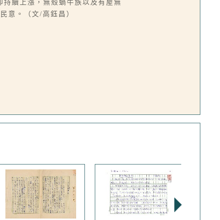
卻持續上漲，無殼蝸牛族以及有屋無
民意。（文/高鈺昌）