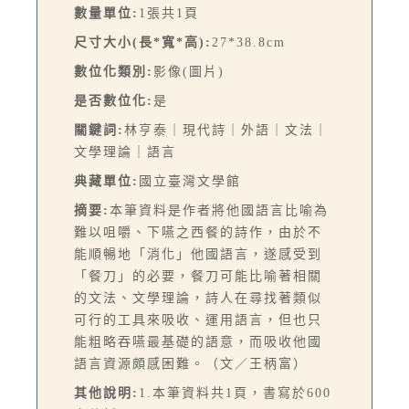
數量單位:
1張共1頁
尺寸大小(長*寬*高):
27*38.8cm
數位化類別:
影像(圖片)
是否數位化:
是
關鍵詞:
林亨泰｜現代詩｜外語｜文法｜
文學理論｜語言
典藏單位:
國立臺灣文學館
摘要:
本筆資料是作者將他國語言比喻為
難以咀嚼、下嚥之西餐的詩作，由於不
能順暢地「消化」他國語言，遂感受到
「餐刀」的必要，餐刀可能比喻著相關
的文法、文學理論，詩人在尋找著類似
可行的工具來吸收、運用語言，但也只
能粗略吞嚥最基礎的語意，而吸收他國
語言資源頗感困難。（文／王柄富）
其他說明:
1.本筆資料共1頁，書寫於600