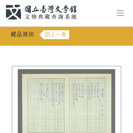
跳到主要內容
:::
藏品資訊
回上一頁
:::