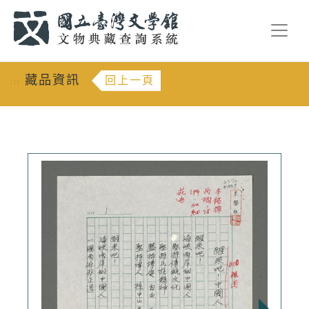
跳到主要內容
:::
藏品資訊
回上一頁
:::