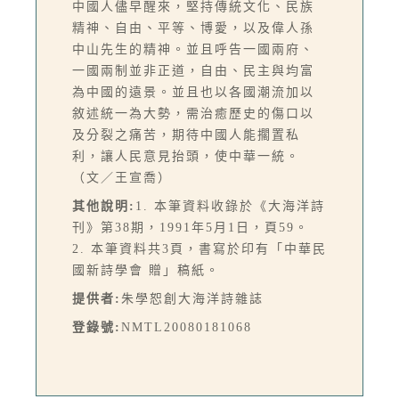
中國人儘早醒來，堅持傳統文化、民族
精神、自由、平等、博愛，以及偉人孫
中山先生的精神。並且呼告一國兩府、
一國兩制並非正道，自由、民主與均富
為中國的遠景。並且也以各國潮流加以
敘述統一為大勢，需治癒歷史的傷口以
及分裂之痛苦，期待中國人能擱置私
利，讓人民意見抬頭，使中華一統。
（文／王宣喬）
其他說明:
1. 本筆資料收錄於《大海洋詩
刊》第38期，1991年5月1日，頁59。
2. 本筆資料共3頁，書寫於印有「中華民
國新詩學會 贈」稿紙。
提供者:
朱學恕創大海洋詩雜誌
登錄號:
NMTL20080181068