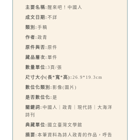
主要名稱:
醒來吧！中國人
成文日期:
不詳
類別:
手稿
作者:
政青
原件與否:
原件
藏品層次:
單件
數量單位:
3頁/張
尺寸大小(長*寬*高):
26.9*19.3cm
數位化類別:
影像(圖片)
是否數位化:
是
關鍵詞:
中國人｜政青｜現代詩｜大海洋
詩刊
典藏單位:
國立臺灣文學館
摘要:
本筆資料為詩人政青的作品，呼告