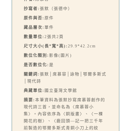
抄寫者:
張默（張德中）
原件與否:
原件
藏品層次:
單件
數量單位:
2張共2頁
尺寸大小(長*寬*高):
29.9*42.2cm
數位化類別:
影像(圖片)
是否數位化:
是
關鍵詞:
張默│席慕容│詠物│鄂爾多斯式
│現代詩
典藏單位:
國立臺灣文學館
摘要:
本筆資料為張默抄寫席慕蓉創作的
現代詩三首，並命名為〈席慕蓉小
集〉。內容依序為〈銅版畫〉、〈一棵
開花的樹〉、〈鹿回頭—記一把三千年
前製造的鄂爾多斯式青銅小刀上的紋