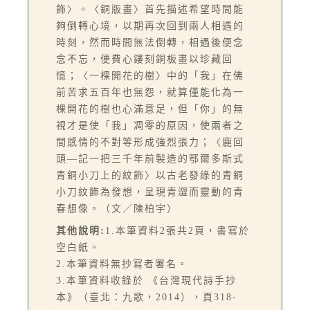
飾〉。〈銅版畫〉首先描述希望時間能
夠倒轉心境，以期再次回到兩人相遇的
時刻，然而時間無法倒轉，相遇後便念
念不忘，便費心鏤刻銅板畫以珍藏回
憶；〈一棵開花的樹〉中的「我」在佛
前苦求五百年也無怨，就算僅能化為一
棵開花的樹也心滿意足，但「你」的無
視才是使「我」凋零的原因，使兩者之
間感情的不對等形成強烈張力；〈鹿回
頭—記一把三千年前製造的鄂爾多斯式
青銅小刀上的紋飾〉以古老發綠的青銅
小刀紋飾為發想，呈現青澀而靈動的青
春想像。（文／陳柏宇）
其他說明:
1.本筆資料2張共2頁，書寫於
空白紙。
2.本筆資料無抄寫者署名。
3.本筆資料收錄於 《台灣現代詩手抄
本》（臺北：九歌，2014），頁318-