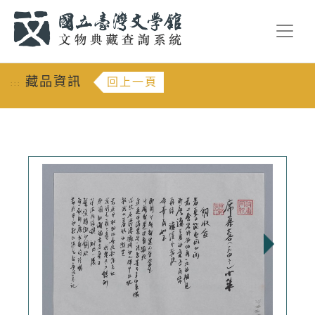
跳到主要內容
:::
藏品資訊
回上一頁
:::