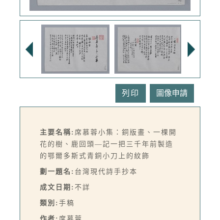
列印
主要名稱:
席慕蓉小集：銅版畫、一棵開
花的樹、鹿回頭—記一把三千年前製造
的鄂爾多斯式青銅小刀上的紋飾
劃一題名:
台灣現代詩手抄本
成文日期:
不詳
類別:
手稿
作者:
席慕蓉