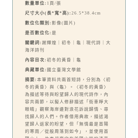
數量單位:
1頁/張
尺寸大小(長*寬*高):
26.5*38.4cm
數位化類別:
影像(圖片)
是否數位化:
是
關鍵詞:
謝輝煌｜初冬｜龜｜現代詩｜大
海洋詩刊
內容目次:
初冬的黃昏｜龜
典藏單位:
國立臺灣文學館
摘要:
本筆資料共兩首短詩，分別為〈初
冬的黃昏〉與〈龜〉。〈初冬的黃昏〉
為描述等待與盼望歸人的現代詩作，內
容共兩節，以擬人修辭描述「街車睜大
眼睛」觀察海岸邊對浪花訴說歸情、尋
找歸人的人們。作者借用典故，描述渴
望歸人返家的盼望，但「無情最是首陽
的寒雨／從殷周落到如今」，並使用首