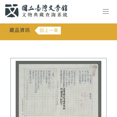
跳到主要內容
:::
藏品資訊
回上一頁
:::