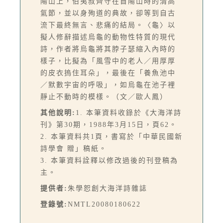
陽山上，伯夷叔齊守在首陽山時的清高
氣節，並以身殉道的典故，卻等到自古
流下最終無言、悲痛的結局。〈龜〉以
擬人修辭描述烏龜的動物性特質的現代
詩，作者將烏龜將其脖子瑟縮入內時的
樣子，比擬為「風雪中的老人／用厚厚
的皮衣摀住耳朵」，最後在「養魚池中
／默數宇宙的呼吸」，如烏龜在池子裡
靜止不動時的模樣。（文／歐人鳳）
其他說明:
1. 本筆資料收錄於《大海洋詩
刊》第30期，1988年3月15日，頁62。
2. 本筆資料共1頁，書寫於「中華民國新
詩學會 贈」稿紙。
3. 本筆資料詮釋以修改過後的刊登稿為
主。
提供者:
朱學恕創大海洋詩雜誌
登錄號:
NMTL20080180622