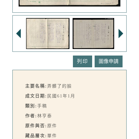
列印
主要名稱:
弄髒了的臉
成文日期:
民國61年1月
類別:
手稿
作者:
林亨泰
原件與否:
原件
藏品層次:
單件