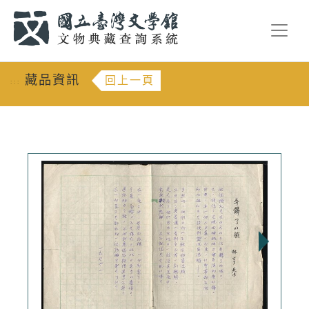
跳到主要內容
:::
藏品資訊
回上一頁
:::