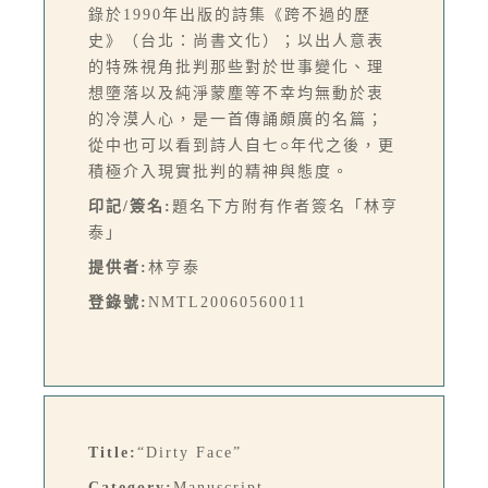
錄於1990年出版的詩集《跨不過的歷
史》（台北：尚書文化）；以出人意表
的特殊視角批判那些對於世事變化、理
想墮落以及純淨蒙塵等不幸均無動於衷
的冷漠人心，是一首傳誦頗廣的名篇；
從中也可以看到詩人自七○年代之後，更
積極介入現實批判的精神與態度。
印記/簽名:
題名下方附有作者簽名「林亨
泰」
提供者:
林亨泰
登錄號:
NMTL20060560011
Title:
“Dirty Face”
Category:
Manuscript