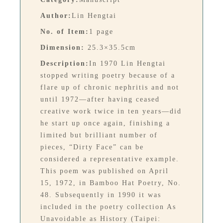
Author:
Lin Hengtai
No. of Item:
1 page
Dimension:
25.3×35.5cm
Description:
In 1970 Lin Hengtai
stopped writing poetry because of a
flare up of chronic nephritis and not
until 1972—after having ceased
creative work twice in ten years—did
he start up once again, finishing a
limited but brilliant number of
pieces, “Dirty Face” can be
considered a representative example.
This poem was published on April
15, 1972, in Bamboo Hat Poetry, No.
48. Subsequently in 1990 it was
included in the poetry collection As
Unavoidable as History (Taipei: