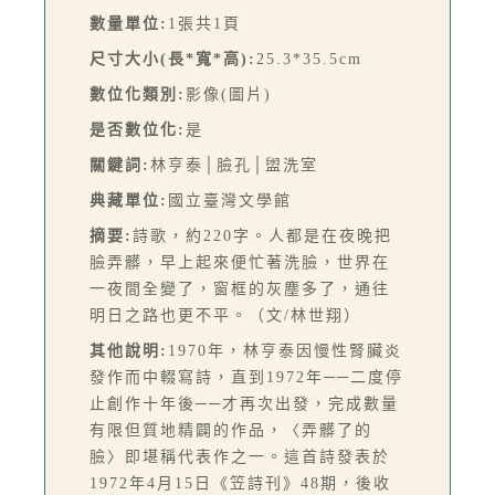
數量單位:
1張共1頁
尺寸大小(長*寬*高):
25.3*35.5cm
數位化類別:
影像(圖片)
是否數位化:
是
關鍵詞:
林亨泰│臉孔│盥洗室
典藏單位:
國立臺灣文學館
摘要:
詩歌，約220字。人都是在夜晚把
臉弄髒，早上起來便忙著洗臉，世界在
一夜間全變了，窗框的灰塵多了，通往
明日之路也更不平。（文/林世翔）
其他說明:
1970年，林亨泰因慢性腎臟炎
發作而中輟寫詩，直到1972年──二度停
止創作十年後──才再次出發，完成數量
有限但質地精闢的作品，〈弄髒了的
臉〉即堪稱代表作之一。這首詩發表於
1972年4月15日《笠詩刊》48期，後收