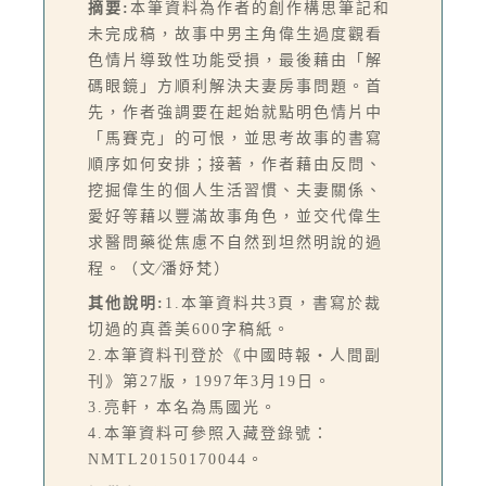
摘要:
本筆資料為作者的創作構思筆記和
未完成稿，故事中男主角偉生過度觀看
色情片導致性功能受損，最後藉由「解
碼眼鏡」方順利解決夫妻房事問題。首
先，作者強調要在起始就點明色情片中
「馬賽克」的可恨，並思考故事的書寫
順序如何安排；接著，作者藉由反問、
挖掘偉生的個人生活習慣、夫妻關係、
愛好等藉以豐滿故事角色，並交代偉生
求醫問藥從焦慮不自然到坦然明說的過
程。（文∕潘妤梵）
其他說明:
1.本筆資料共3頁，書寫於裁
切過的真善美600字稿紙。
2.本筆資料刊登於《中國時報‧人間副
刊》第27版，1997年3月19日。
3.亮軒，本名為馬國光。
4.本筆資料可參照入藏登錄號：
NMTL20150170044。