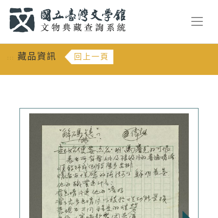
跳到主要內容
:::
藏品資訊
回上一頁
:::