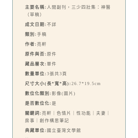
主要名稱:
人間副刊，三少四壯集：神醫
（草稿）
成文日期:
不詳
類別:
手稿
作者:
亮軒
原件與否:
原件
藏品層次:
單件
數量單位:
3張共3頁
尺寸大小(長*寬*高):
26.7*19.5cm
數位化類別:
影像(圖片)
是否數位化:
是
關鍵詞:
亮軒｜色情片｜性功能｜夫妻｜
房事｜創作構思筆記
典藏單位:
國立臺灣文學館