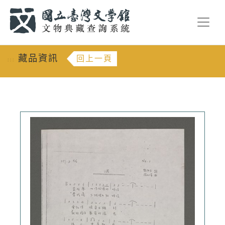
跳到主要內容
:::
藏品資訊
回上一頁
:::