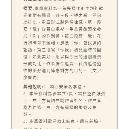
摘要:
本筆資料為一首喪禮作別主題的歌
詞並附有簡譜，共三段，押ㄤ韻，詞句
以排比、重章形式製造韻律感。第一段
寫「我」穿著白襯衫，手拿黃雛菊來參
加「你」的作別禮。第二段寫「我」在
行禮時拿下絨帽，想及「你」曾說過的
話語。第三段寫「你我」初見面時的回
憶，如此美好，用以與今日的送別場景
形成對比。作者撫今追昔，藉由追憶過
往的美好達到悼念對方的目的。（文／
廖堅均）
其他說明:
1. 賴西安筆名李潼。
2. 本筆資料為影本共1頁，寫於空白紙張
上，右上方有詞曲創作者姓名，作曲者
為游仁條，左上方有簡譜的調號及拍
號。
3. 本筆資料歌詞似未結束，應有餘稿。