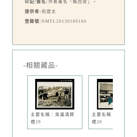
印記/簽名:
作者署名「賴西安」。
提供者:
祝建太
登錄號:
NMTL20130160160
-相關藏品-
主要名稱：吳瀛濤葬
主要名稱：吳瀛濤葬
禮29
禮20