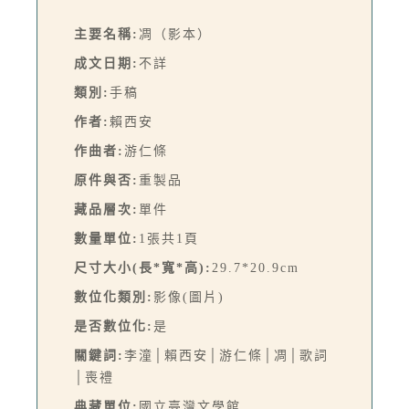
主要名稱:
凋（影本）
成文日期:
不詳
類別:
手稿
作者:
賴西安
作曲者:
游仁條
原件與否:
重製品
藏品層次:
單件
數量單位:
1張共1頁
尺寸大小(長*寬*高):
29.7*20.9cm
數位化類別:
影像(圖片)
是否數位化:
是
關鍵詞:
李潼│賴西安│游仁條│凋│歌詞
│喪禮
典藏單位:
國立臺灣文學館