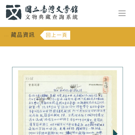
跳到主要內容
:::
藏品資訊
回上一頁
:::