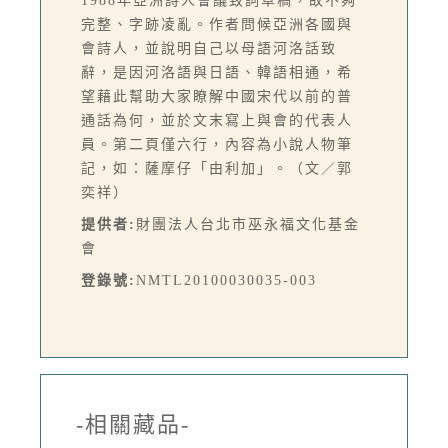
1988年亞洲詩人會議致詞草稿，故不夠
完整、字跡凌亂。作者問候亞洲各國與
會詩人，並說明自己以母語河洛話致
辭，是因河洛語與日語、韓語相通，希
望藉此幫助大家瞭解中國宋代以前的普
通話為何，並於文末寫上與會的代表人
員。第二頁僅六行，內容為小說人物筆
記，如：薩摩仔「由利加」。（文／郭
奕祥）
提供者:
財團法人台北市巫永福文化基金
會
登錄號:
NMTL20100030035-003
-相關藏品-