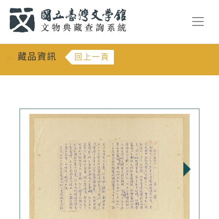
跳到主要內容
:::
藏品資訊
回上一頁
:::