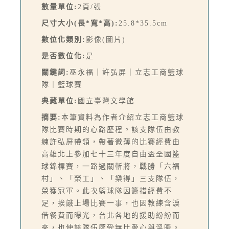
數量單位:
2頁/張
尺寸大小(長*寬*高):
25.8*35.5cm
數位化類別:
影像(圖片)
是否數位化:
是
關鍵詞:
巫永福｜許弘屏｜立志工商籃球
隊｜籃球賽
典藏單位:
國立臺灣文學館
摘要:
本筆資料為作者介紹立志工商籃球
隊比賽時期的心路歷程。該支隊伍由教
練許弘屏帶領，帶著微薄的比賽經費由
高雄北上參加七十三年度自由盃全國籃
球錦標賽，一路過關斬將，戰勝「六福
村」、「榮工」、「樂得」三支隊伍，
榮獲冠軍。此次籃球隊因籌措經費不
足，挨餓上場比賽一事，也因教練含淚
借餐費而曝光，台北各地的援助紛紛而
來，也使該隊伍感受無比愛心與溫暖。