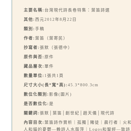
主要名稱:
台灣現代詩長卷特集：葉笛詩選
其他:
西元2012年8月22日
類別:
手稿
作者:
葉笛（葉寄民）
抄寫者:
張默（張德中）
原件與否:
原件
藏品層次:
單件
數量單位:
1張共1頁
尺寸大小(長*寬*高):
45.3*800.3cm
數位化類別:
影像(圖片)
是否數位化:
是
關鍵詞:
張默│葉笛│創世紀│趙天儀│現代詩
內容目次:
葉笛詩作賞析｜孤獨│賭徒｜晨行者｜火
人和貓的憂鬱—輓詩人水蔭萍｜Logos和聖經—