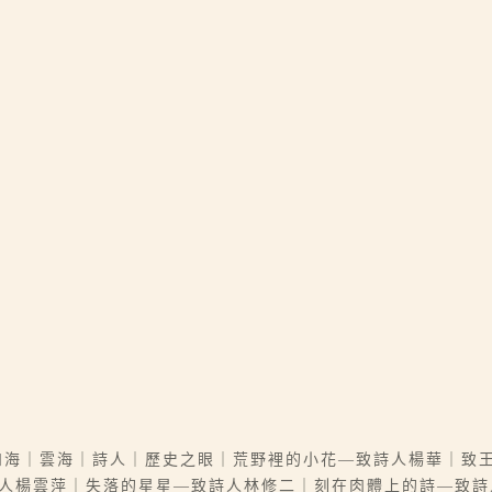
和海｜雲海｜詩人｜歷史之眼｜荒野裡的小花—致詩人楊華｜致
致詩人楊雲萍｜失落的星星—致詩人林修二｜刻在肉體上的詩—致