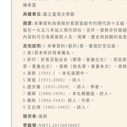
陳奇雲
典藏單位:
國立臺灣文學館
摘要:
本筆資料為張默抄寫葉笛創作的現代詩十五組
笛在一九五八年加入現代詩社。另外，張默亦抄錄
內容則可分為葉笛對人生、現實、歷史與詩觀的省
其他說明:
1.本筆資料1張共1頁，書寫於空白紙。
2.第1頁末有抄寫者署名。
3.鈐印：折青苔豁出去（閒章，篆書白文）、高低
章，篆書白文）、張默（姓名章，篆書朱文）、張
4.張默（1931-），本名張德中。
5.葉笛（1931-2006），詩人。
6.趙天儀（1935-2020），詩人、學者。
7.楊華（1900-1936），本名楊顯達，詩人。
8.賴和（1894-1943）詩人、作家。
9.王白淵（1902-1965），詩人。
提供者:
張默
登錄號:
NMTL20150030002