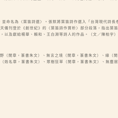
，並命名為〈葉笛詩選〉。張默將葉笛詩作選入「台灣現代詩長
趙天儀刊登於《創世紀》的〈葉笛詩作賞析〉部分段落，指出葉
思，以及獻給楊華、賴和、王白淵等詩人的作品。（文／陳柏宇
疏野（閒章，篆書朱文）、無言之境（閒章，篆書朱文）、緣（
默（姓名章，篆書朱文）、眾樹狂草（閒章，篆書朱文）、無塵