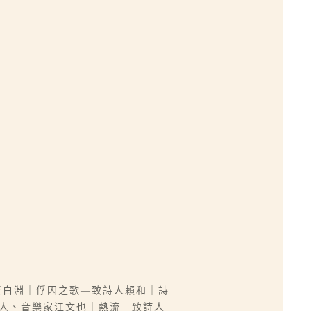
王白淵｜俘囚之歌—致詩人賴和｜詩
詩人、音樂家江文也｜熱流—致詩人