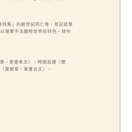
卷特集」的創世紀同仁卷，並記述葉
笛以現實手法關照世界的特色。詩作
）
閒章，篆書朱文）、時間就寢（閒
居（齋館章，篆書白文）。