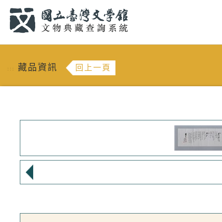
跳到主要內容
:::
藏品資訊
回上一頁
:::