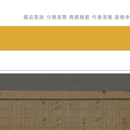
藏品查詢
分類瀏覽
典藏精選
作者瀏覽
圖像