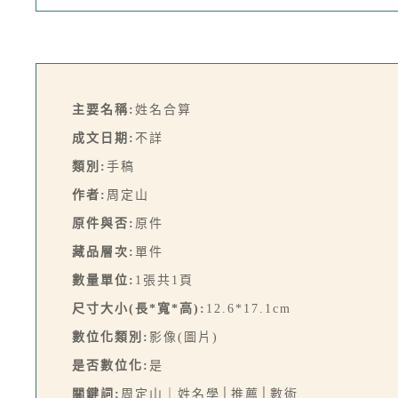
主要名稱:
姓名合算
成文日期:
不詳
類別:
手稿
作者:
周定山
原件與否:
原件
藏品層次:
單件
數量單位:
1張共1頁
尺寸大小(長*寬*高):
12.6*17.1cm
數位化類別:
影像(圖片)
是否數位化:
是
關鍵詞:
周定山｜姓名學│推薦│數術