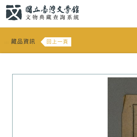
跳到主要內容
:::
藏品資訊
回上一頁
:::