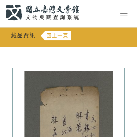
跳到主要內容
:::
藏品資訊
回上一頁
:::