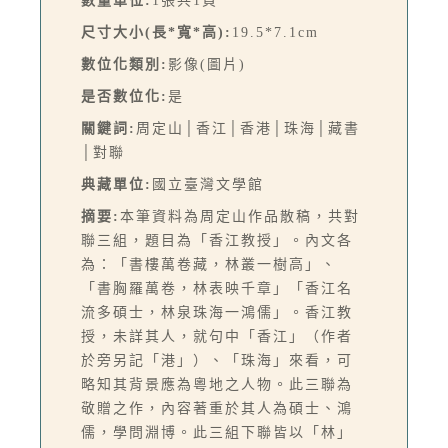
數量單位:
1張共1頁
尺寸大小(長*寬*高):
19.5*7.1cm
數位化類別:
影像(圖片)
是否數位化:
是
關鍵詞:
周定山│香江│香港│珠海│藏書
│對聯
典藏單位:
國立臺灣文學館
摘要:
本筆資料為周定山作品散稿，共對
聯三組，題目為「香江教授」。內文各
為：「書樓萬卷藏，林叢一樹高」、
「書胸羅萬卷，林表映千章」「香江名
流多碩士，林泉珠海一鴻儒」。香江教
授，未詳其人，就句中「香江」（作者
於旁另記「港」）、「珠海」來看，可
略知其背景應為粵地之人物。此三聯為
敬贈之作，內容著重於其人為碩士、鴻
儒，學問淵博。此三組下聯皆以「林」