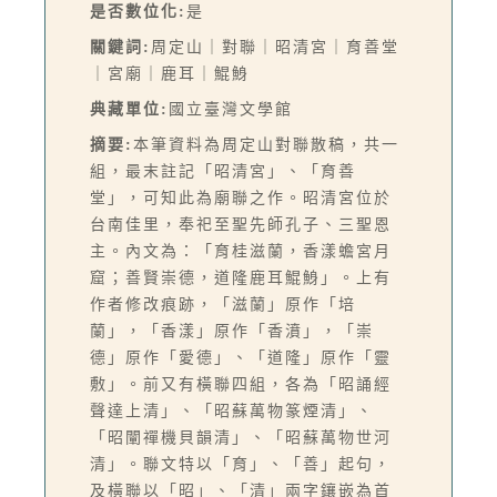
是否數位化:
是
關鍵詞:
周定山｜對聯｜昭清宮｜育善堂
｜宮廟｜鹿耳｜鯤鯓
典藏單位:
國立臺灣文學館
摘要:
本筆資料為周定山對聯散稿，共一
組，最末註記「昭清宮」、「育善
堂」，可知此為廟聯之作。昭清宮位於
台南佳里，奉祀至聖先師孔子、三聖恩
主。內文為：「育桂滋蘭，香漾蟾宮月
窟；善賢崇德，道隆鹿耳鯤鯓」。上有
作者修改痕跡，「滋蘭」原作「培
蘭」，「香漾」原作「香濆」，「崇
德」原作「愛德」、「道隆」原作「靈
敷」。前又有橫聯四組，各為「昭誦經
聲達上清」、「昭蘇萬物篆煙清」、
「昭闡禪機貝韻清」、「昭蘇萬物世河
清」。聯文特以「育」、「善」起句，
及橫聯以「昭」、「清」兩字鑲嵌為首