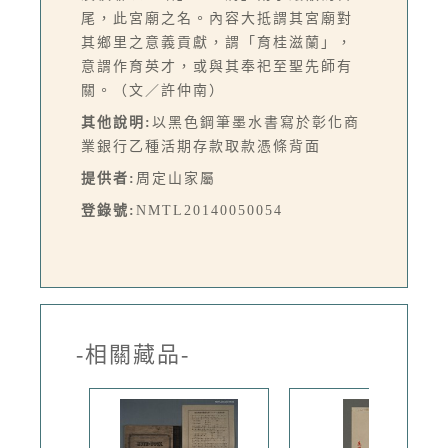
尾，此宮廟之名。內容大抵謂其宮廟對
其鄉里之意義貢獻，謂「育桂滋蘭」，
意謂作育英才，或與其奉祀至聖先師有
關。（文／許仲南）
其他說明:
以黑色鋼筆墨水書寫於彰化商
業銀行乙種活期存款取款憑條背面
提供者:
周定山家屬
登錄號:
NMTL20140050054
-相關藏品-