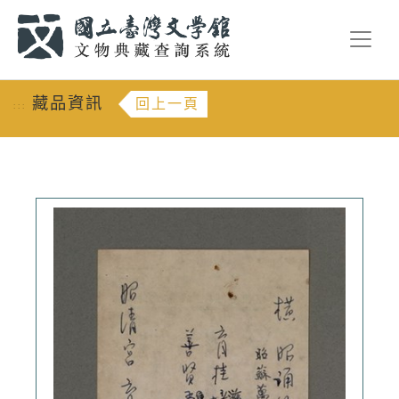
跳到主要內容
:::
藏品資訊
回上一頁
:::