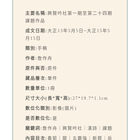
主要名稱:
興賢吟社第一期至第二十四期
課題作品
成文日期:
大正13年5月5日~大正15年5
月15日
類別:
手稿
作者:
詹作舟
原件與否:
原件
藏品層次:
單件
數量單位:
1冊
尺寸大小(長*寬*高):
27*19.7*1.1cm
數位化類別:
影像(圖片)
是否數位化:
是
關鍵詞:
詹作舟｜興賢吟社｜漢詩｜課題
內容目次:
春筍｜龍｜五霸強｜新葬｜岳