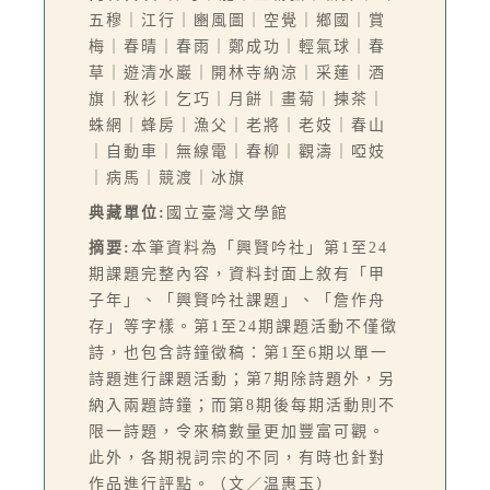
五穆｜江行｜豳風圖｜空覺｜鄉國｜賞
梅｜春晴｜春雨｜鄭成功｜輕氣球｜春
草｜遊清水巖｜開林寺納涼｜采蓮｜酒
旗｜秋衫｜乞巧｜月餅｜畫菊｜揀茶｜
蛛網｜蜂房｜漁父｜老將｜老妓｜春山
｜自動車｜無線電｜春柳｜觀濤｜啞妓
｜病馬｜競渡｜冰旗
典藏單位:
國立臺灣文學館
摘要:
本筆資料為「興賢吟社」第1至24
期課題完整內容，資料封面上敘有「甲
子年」、「興賢吟社課題」、「詹作舟
存」等字樣。第1至24期課題活動不僅徵
詩，也包含詩鐘徵稿：第1至6期以單一
詩題進行課題活動；第7期除詩題外，另
納入兩題詩鐘；而第8期後每期活動則不
限一詩題，令來稿數量更加豐富可觀。
此外，各期視詞宗的不同，有時也針對
作品進行評點。（文／温惠玉）