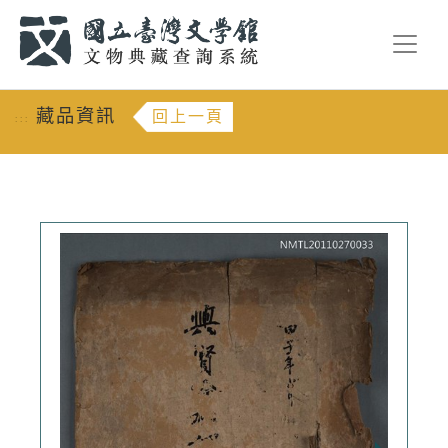
跳到主要內容
:::
藏品資訊
回上一頁
:::