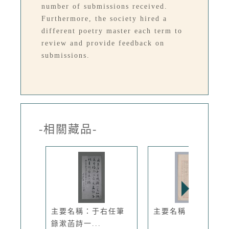
number of submissions received.
Furthermore, the society hired a
different poetry master each term to
review and provide feedback on
submissions.
-相關藏品-
主要名稱：于右任筆
主要名稱：秋柳
錄漱菡詩一...