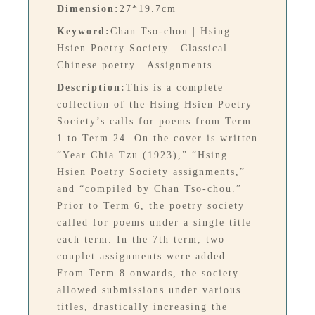
Dimension:
27*19.7cm
Keyword:
Chan Tso-chou | Hsing
Hsien Poetry Society | Classical
Chinese poetry | Assignments
Description:
This is a complete
collection of the Hsing Hsien Poetry
Society’s calls for poems from Term
1 to Term 24. On the cover is written
“Year Chia Tzu (1923),” “Hsing
Hsien Poetry Society assignments,”
and “compiled by Chan Tso-chou.”
Prior to Term 6, the poetry society
called for poems under a single title
each term. In the 7th term, two
couplet assignments were added.
From Term 8 onwards, the society
allowed submissions under various
titles, drastically increasing the