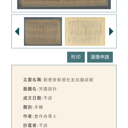
列印
主要名稱:
劉德安新居社友拈韻誌賦
副題名:
芳園詩抄
成文日期:
不詳
類別:
手稿
作者:
詹作舟等人
抄寫者:
不詳