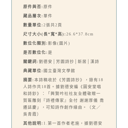
原件與否:
原件
藏品層次:
單件
數量單位:
2張共2頁
尺寸大小(長*寬*高):
26.6*37.8cm
數位化類別:
影像(圖片)
是否數位化:
是
關鍵詞:
劉德安│芳園詩抄│新居│漢詩
典藏單位:
國立臺灣文學館
摘要:
本詩稿收於《芳園詩抄》，錄有18
人詩作共18首。據劉德安編《圓安堂唱
和詩鈔》：「興賢吟社社友全體敬贈一
賀匾雕刻『詩禮傳家』全付 謝謝厚儀 喬
遷誌慶」，可知詩作創作緣由。（文／
吳青霞）
其他說明:
1.第一首作者老施，據劉德安