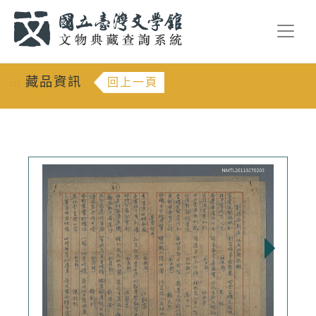
跳到主要內容
:::
藏品資訊
回上一頁
:::