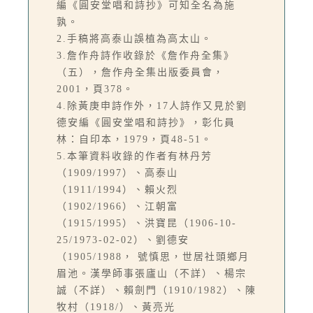
編《圓安堂唱和詩抄》可知全名為施
孰。
2.手稿將高泰山誤植為高太山。
3.詹作舟詩作收錄於《詹作舟全集》
（五），詹作舟全集出版委員會，
2001，頁378。
4.除黃庚申詩作外，17人詩作又見於劉
德安編《圓安堂唱和詩抄》，彰化員
林：自印本，1979，頁48-51。
5.本筆資料收錄的作者有林丹芳
（1909/1997）、高泰山
（1911/1994）、賴火烈
（1902/1966）、江朝富
（1915/1995）、洪寶昆（1906-10-
25/1973-02-02）、劉德安
（1905/1988， 號慎思，世居社頭鄉月
眉池。漢學師事張廬山（不詳）、楊宗
誠（不詳）、賴劍門（1910/1982）、陳
牧村（1918/）、黃亮光