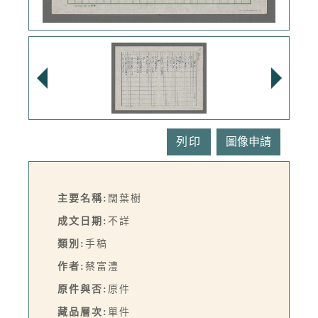
列印
主要名稱:
闊葉樹
成文日期:
不詳
類別:
手稿
作者:
蔡富澧
原件與否:
原件
藏品層次:
單件