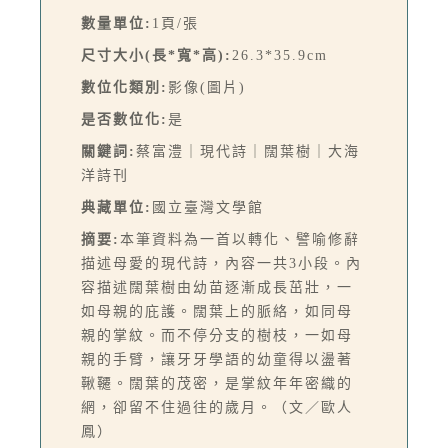
數量單位:
1頁/張
尺寸大小(長*寬*高):
26.3*35.9cm
數位化類別:
影像(圖片)
是否數位化:
是
關鍵詞:
蔡富澧｜現代詩｜闊葉樹｜大海
洋詩刊
典藏單位:
國立臺灣文學館
摘要:
本筆資料為一首以轉化、譬喻修辭
描述母愛的現代詩，內容一共3小段。內
容描述闊葉樹由幼苗逐漸成長茁壯，一
如母親的庇護。闊葉上的脈絡，如同母
親的掌紋。而不停分支的樹枝，一如母
親的手臂，讓牙牙學語的幼童得以盪著
鞦韆。闊葉的茂密，是掌紋年年密織的
網，卻留不住過往的歲月。（文／歐人
鳳）