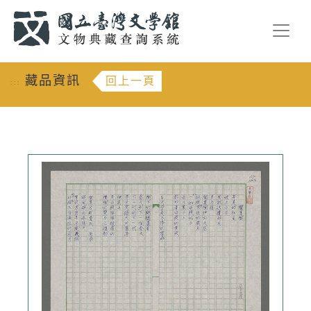
跳到主要內容
:::
藏品資訊
回上一頁
:::