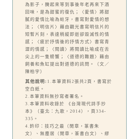
為影子，醃起來等到事後年老再來下酒
回味，是為甜蜜的復仇；〈愛情〉將甜
膩的愛情比喻為蛀牙，書寫對愛情的想
法；〈明信片〉藉由觀光書寫明信片的
短暫片刻，表達稍縱即逝卻毀滅性的情
感；〈疲於抒情後的抒情方式〉書寫青
澀的情感；〈閱讀〉將閱讀比喻成在舌
尖上的一隻螃蟹；〈道德的難題〉藉由
飼養和魚缸提出對道德的訊問。（文／
陳柏宇）
其他說明:
1.本筆資料2張共2頁，書寫於
空白紙。
2.本筆資料無抄寫者署名。
3.本筆資料收錄於 《台灣現代詩手抄
本》（臺北：九歌，2014），頁334-
335。
4.鈐印：技巧之最（閒章，篆書朱
文）、無塵居（閒章，篆書白文）、繆