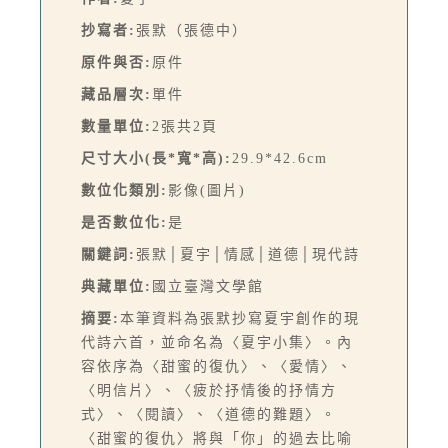
抄寫者:
張默（張德中）
原件與否:
原件
藏品層次:
單件
數量單位:
2張共2頁
尺寸大小(長*寬*高):
29.9*42.6cm
數位化類別:
影像(圖片)
是否數位化:
是
關鍵詞:
張默│夏宇│情感│道德│現代詩
典藏單位:
國立臺灣文學館
摘要:
本筆資料為張默抄寫夏宇創作的現
代詩六首，並命名為〈夏宇小集〉。內
容依序為〈甜蜜的復仇〉、〈愛情〉、
〈明信片〉、〈疲於抒情後的抒情方
式〉、〈閱讀〉、〈道德的難題〉。
〈甜蜜的復仇〉將與「你」的過去比喻