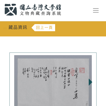
跳到主要內容
:::
藏品資訊
回上一頁
:::