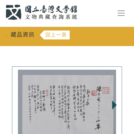
跳到主要內容
:::
藏品資訊
回上一頁
:::