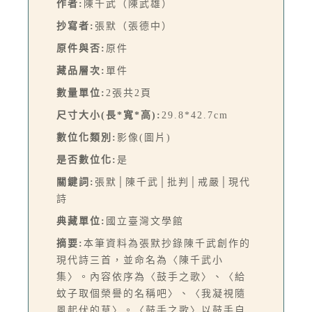
作者:
陳千武（陳武雄）
抄寫者:
張默（張德中）
原件與否:
原件
藏品層次:
單件
數量單位:
2張共2頁
尺寸大小(長*寬*高):
29.8*42.7cm
數位化類別:
影像(圖片)
是否數位化:
是
關鍵詞:
張默│陳千武│批判│戒嚴│現代
詩
典藏單位:
國立臺灣文學館
摘要:
本筆資料為張默抄錄陳千武創作的
現代詩三首，並命名為〈陳千武小
集〉。內容依序為〈鼓手之歌〉、〈給
蚊子取個榮譽的名稱吧〉、〈我凝視隨
風起伏的草〉。〈鼓手之歌〉以鼓手自