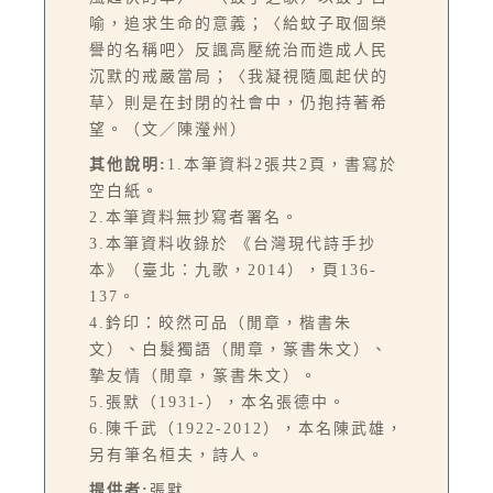
喻，追求生命的意義；〈給蚊子取個榮
譽的名稱吧〉反諷高壓統治而造成人民
沉默的戒嚴當局；〈我凝視隨風起伏的
草〉則是在封閉的社會中，仍抱持著希
望。（文／陳瀅州）
其他說明:
1.本筆資料2張共2頁，書寫於
空白紙。
2.本筆資料無抄寫者署名。
3.本筆資料收錄於 《台灣現代詩手抄
本》（臺北：九歌，2014），頁136-
137。
4.鈐印：皎然可品（閒章，楷書朱
文）、白髮獨語（閒章，篆書朱文）、
摯友情（閒章，篆書朱文）。
5.張默（1931-），本名張德中。
6.陳千武（1922-2012），本名陳武雄，
另有筆名桓夫，詩人。
提供者:
張默