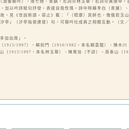
題〈酒後聯吟〉，限七絕、青韻，左詞宗林玉華，右詞宗黃庚申。
形，加以吟詩賦句抒發，表達自我性情。詩中時藉李白（青蓮）
典故，見《世說新語‧容止》載：「（嵇康）其醉也，傀俄若玉
應汐亭」（汐亭指張連發）句，可窺吟社成員之相關互動。（文
請多加出席」。
1915/1997）、賴劍門（1910/1982，本名賴雲龍）、陳木川（
山（1915/1997，本名林玉華）、陳篤信（不詳）、高泰山（19