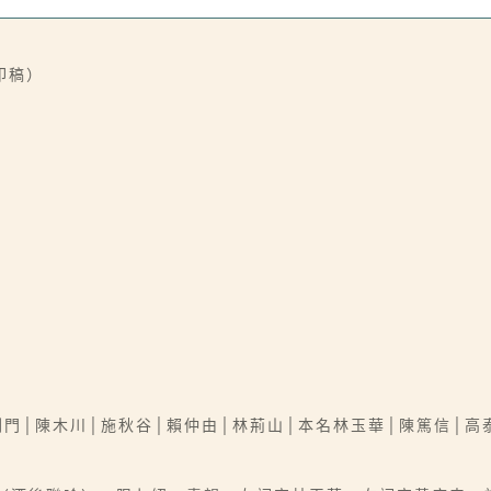
印稿）
劍門│陳木川│施秋谷│賴仲由│林荊山│本名林玉華│陳篤信│高