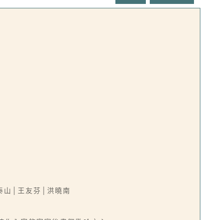
泰山│王友芬│洪曉南