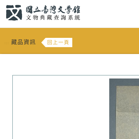
跳到主要內容
:::
藏品資訊
回上一頁
:::