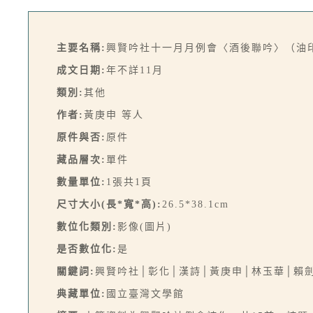
主要名稱:
興賢吟社十一月月例會〈酒後聯吟〉（油
成文日期:
年不詳11月
類別:
其他
作者:
黃庚申 等人
原件與否:
原件
藏品層次:
單件
數量單位:
1張共1頁
尺寸大小(長*寬*高):
26.5*38.1cm
數位化類別:
影像(圖片)
是否數位化:
是
關鍵詞:
興賢吟社│彰化│漢詩│黃庚申│林玉華│賴
典藏單位:
國立臺灣文學館