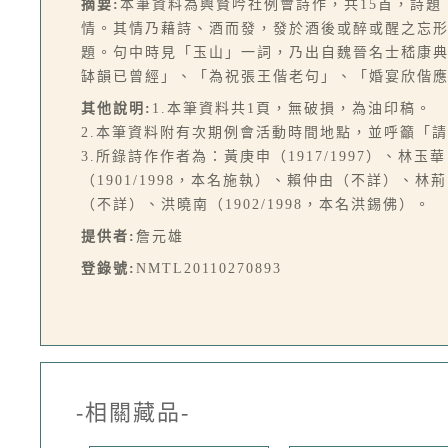
摘要:
本筆資料為興賢吟社例會詩作，共15首，詩
情。其情乃藉詩、酒而發，發於酒後或醉或醒之忘
題。句中時見「玉山」一詞，乃出自魏晉名士嵇康
缽韻已曾經」、「為祝張王偕老句」、「婚宴欣偕
其他說明:
1.本筆資料共1頁，無破損，為油印稿。
2.本筆資料附有次期例會活動時間地點，並呼籲「
3.所錄詩作作者為：黃庚申（1917/1997）、林玉華（
（1901/1998，本名施執）、賴仲由（不詳）、林荊
（不詳）、洪曉南（1902/1998，本名洪錫佛）。
提供者:
詹元雄
登錄號:
NMTL20110270893
-相關藏品-