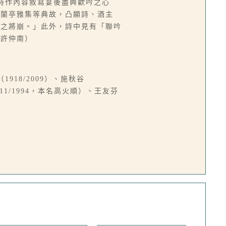
詩作內容敘寫宴後盡興歡吟之心
、蘭亭雅集等典故，凸顯詩、酒主
山之將崩。」此外，詩中見有「聯吟
／許仲南）
1918/2009）、施秋谷
11/1994，本名高火順）、王友芬