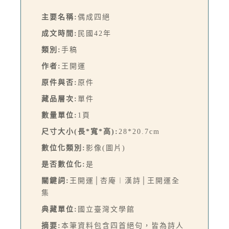
主要名稱:
偶成四絕
成文時間:
民國42年
類別:
手稿
作者:
王開運
原件與否:
原件
藏品層次:
單件
數量單位:
1頁
尺寸大小(長*寬*高):
28*20.7cm
數位化類別:
影像(圖片)
是否數位化:
是
關鍵詞:
王開運│杏庵︱漢詩│王開運全
集
典藏單位:
國立臺灣文學館
摘要:
本筆資料包含四首絕句，皆為詩人