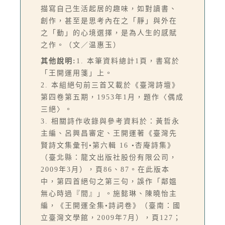
描寫自己生活起居的趣味，如對讀書、
創作，甚至是思考內在之「靜」與外在
之「動」的心境選擇，是為人生的感賦
之作。（文／温惠玉）
其他說明:
1. 本筆資料總計1頁，書寫於
「王開運用箋」上。
2. 本組絕句前三首又載於《臺灣詩壇》
第四卷第五期，1953年1月，題作〈偶成
三絕〉。
3. 相關詩作收錄與參考資料於：黃哲永
主編、呂興昌審定、王開運著《臺灣先
賢詩文集彙刊•第六輯 16 •杏庵詩集》
（臺北縣：龍文出版社股份有限公司，
2009年3月），頁86、87。在此版本
中，第四首絕句之第三句，誤作「鄰媼
無心時過『間』」。施懿琳、陳曉怡主
編，《王開運全集•詩詞卷》（臺南：國
立臺灣文學館，2009年7月），頁127；