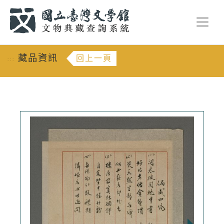
跳到主要內容
:::
藏品資訊
回上一頁
:::