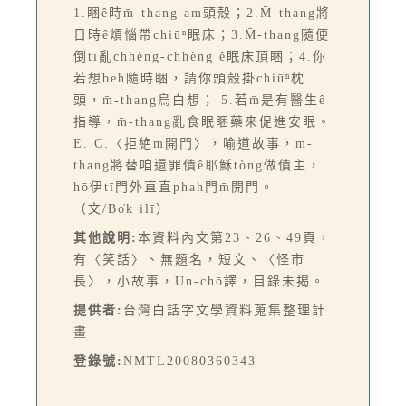
1.睏ê時m̄-thang am頭殼；2.M̄-thang將
日時ê煩惱帶chiūⁿ眠床；3.M̄-thang隨便
倒tī亂chhèng-chhèng ê眠床頂睏；4.你
若想beh隨時睏，請你頭殼掛chiūⁿ枕
頭，m̄-thang烏白想； 5.若m̄是有醫生ê
指導，m̄-thang亂食眠睏藥來促進安眠。
E. C.〈拒絶m̄開門〉，喻道故事，m̄-
thang將替咱還罪債ê耶穌tòng做債主，
hō͘伊tī門外直直phah門m̄開門。
（文/Bo̍k ilī）
其他說明:
本資料內文第23、26、49頁，
有〈笑話〉、無題名，短文、〈怪市
長〉，小故事，Un-chō͘譯，目錄未揭。
提供者:
台灣白話字文學資料蒐集整理計
畫
登錄號:
NMTL20080360343