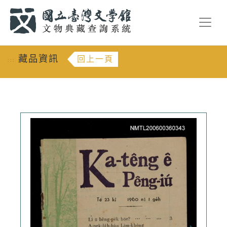
跳到主要內容
:::
藏品資訊
回上一頁
:::