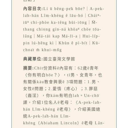
內容目次:
Lí ū bêng-pe̍k bōe?｜A-pek-
la̍h-hán Lîm-khéng ê lāu-bó｜Cháiⁿ-
iūⁿ chi-phòe ka-têng hùi-iōng｜M̄-
thang chiong gín-ná khòaⁿ chòe tōa-
lâng｜Má-tāi kap Má-lī-a | Hui-li̍p-
pin lú-hêng kì｜Khùn ê pì-bi̍t｜Kū-
choa̍t m̄ khui-mn̂g
典藏單位:
國立臺灣文學館
摘要:
Chit份資料ê內容有：62歲ê青年
〈你有明白bōe？〉，tī男、女青年，也
有關係kàu教會興衰ê 3項問題：1.男、
女性ê問題；2.愛情（疼心）；3.罪惡
（姦淫），你kám有明白lah。Un-chō͘
譯，介紹1位名人ê老母：〈A-pek-lah-
hán Lîm-khéng ê老母〉，介紹美國總
統A-pek-la̍h-hán Lîm-
khéng（Abiaham Lincoln）ê老母 Lân-