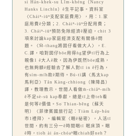
si Hán-khek-su Lîm-khéng（Nancy
Hanks Linchln）ê生平記事。資料室
〈Cháiⁿ-iūⁿ支配家庭費用〉，用：1.家
庭用費ê分類；2. Cháiⁿ-iūⁿ分配用費；
3. Cháiⁿ-iūⁿ預防免除經濟ê壓迫，chit 3
項來討論kap家庭經濟支配有關係ê問
題。〈M̄-thang將囡仔看做大人〉，E.
C.譯，咱對囡仔bōe用得ǹg望伊tī行為上
親像1 ê大人ê款，因為伊既然bōe成熟，
也無夠額ê經驗去了解人對tī in ê行為，
有sím-mi̍h款ê期待。Bú-tì講〈馬太kap
馬利亞〉Tân Kàng-chhiong（陳降昌）
譯，教理教示，世間人看做m̄-chiâⁿ-mi̍h
ê不足sè-sū kap奉獻，總是tī上帝teh看
是何等ê價值。So͘ Thian-bêng（蘇天
明）〈菲律賓國旅行記：Tiàm La̍p-báu
市1禮拜〉。編輯室〈睏ê祕密〉，人活tī
世間，約有三分一ê時間睏tī 眠床頂。睏
ê時，tio̍h ài án-chóaⁿ睏chiah好neh？