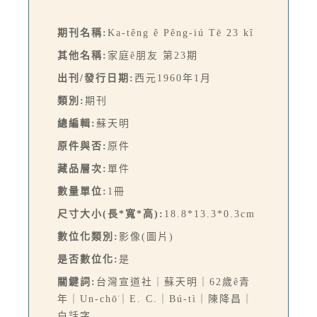
期刊名稱:
Ka-têng ê Pêng-iú Tē 23 kî
其他名稱:
家庭ê朋友 第23期
出刊/發行日期:
西元1960年1月
類別:
期刊
總編輯:
蘇天明
原件與否:
原件
藏品層次:
單件
數量單位:
1冊
尺寸大小(長*寬*高):
18.8*13.3*0.3cm
數位化類別:
影像(圖片)
是否數位化:
是
關鍵詞:
台灣宣道社｜蘇天明｜62歲ê青
年｜Un-chō͘｜E. C.｜Bú-tì｜陳降昌｜
白話字