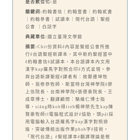
是否數位化:
是
關鍵詞:
約翰書信｜約翰壹書｜約翰貳書
｜約翰參書｜試讀本｜現代台語｜聖經
公會 ｜白話字
典藏單位:
國立臺灣文學館
摘要:
Chit份資料ê內容是聖經公會所進
行ê台語聖經新譯本，其中新約聖經當中
ê約翰書信ê試讀本，本台語譯本內文用
漢字kap羅馬字對照合印ê方式呈現。參
與台語新譯聖經ê譯者有：故鄭連坤牧
師、翁修恭牧師、斯當時台灣神學院ê廖
上信院長、台南神學院ê張德香院長、王
成章博士，翻譯顧問：駱維仁博士指
導，siāng時koh得tio̍h楊神榮先生kap陳
賢豪牧師tī電腦程式設計ê協助，頭pái採
用電腦輸入台語羅馬字kap漢字對照排
版，突破傳統出版作業phah字ê技術。
「現代台語」ê聖經譯本ê翻譯理論是根