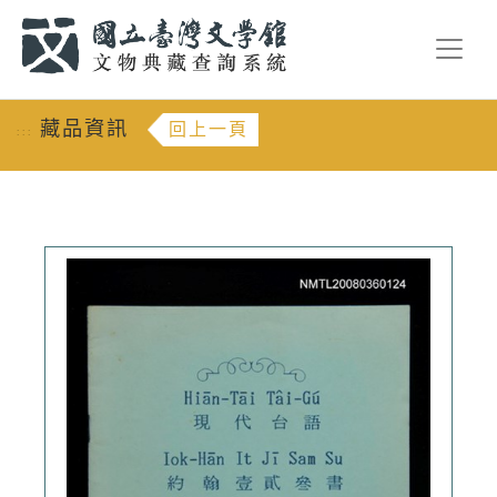
跳到主要內容
:::
藏品資訊
回上一頁
:::