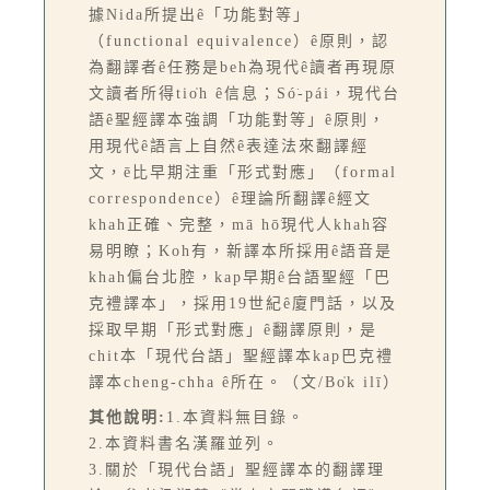
據Nida所提出ê「功能對等」
（functional equivalence）ê原則，認
為翻譯者ê任務是beh為現代ê讀者再現原
文讀者所得tio̍h ê信息；Só͘-pái，現代台
語ê聖經譯本強調「功能對等」ê原則，
用現代ê語言上自然ê表達法來翻譯經
文，ē比早期注重「形式對應」（formal
correspondence）ê理論所翻譯ê經文
khah正確、完整，mā hō͘現代人khah容
易明瞭；Koh有，新譯本所採用ê語音是
khah偏台北腔，kap早期ê台語聖經「巴
克禮譯本」，採用19世紀ê廈門話，以及
採取早期「形式對應」ê翻譯原則，是
chit本「現代台語」聖經譯本kap巴克禮
譯本cheng-chha ê所在。（文/Bo̍k ilī）
其他說明:
1.本資料無目錄。
2.本資料書名漢羅並列。
3.關於「現代台語」聖經譯本的翻譯理