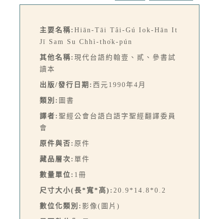
主要名稱:
Hiān-Tāi Tâi-Gú Iok-Hān It
Jī Sam Su Chhì-tho̍k-pún
其他名稱:
現代台語約翰壹、貳、參書試
讀本
出版/發行日期:
西元1990年4月
類別:
圖書
譯者:
聖經公會台語白語字聖經翻譯委員
會
原件與否:
原件
藏品層次:
單件
數量單位:
1冊
尺寸大小(長*寬*高):
20.9*14.8*0.2
數位化類別:
影像(圖片)