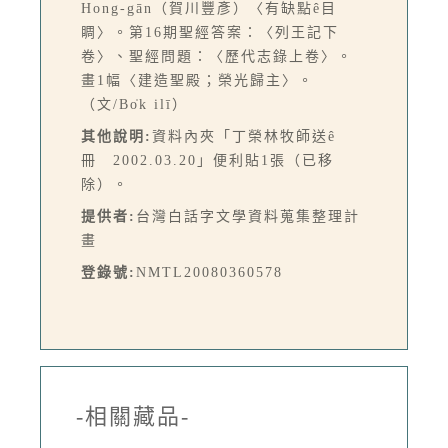
Hong-gān（賀川豐彥）〈有缺點ê目
睭〉。第16期聖經答案：〈列王記下
卷〉、聖經問題：〈歷代志錄上卷〉。
畫1幅〈建造聖殿；榮光歸主〉。
（文/Bo̍k ilī）
其他說明:
資料內夾「丁榮林牧師送ê
冊 2002.03.20」便利貼1張（已移
除）。
提供者:
台灣白話字文學資料蒐集整理計
畫
登錄號:
NMTL20080360578
-相關藏品-