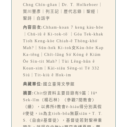
Chng Chín-gôan｜Dr. T. Holkeboer｜
賀川豐彥｜列王記｜歷代志錄｜聖經｜
聖詩｜白話字
內容目次:
Chham-koan 7 keng kàu-hōe
｜Chū-iû ê Ki-tok-tô͘ ｜Góa Tek-khak
Tio̍h Keng-kòe Chiah-ê Thòng-khó͘
Mah?｜Sūn-ho̍k Ki-tok女Kàu-hōe Kap
Ka-têng｜Chi̍t-lâng Só͘ Kóng ê Kiám
Ōe Sìn-tit Mah?｜Tùi Lêng-hûn ê
Koan-sim｜Kài-siāu Sèng-si Tē 332
Siú｜Tit-kiù ê Hok-im
典藏單位:
國立臺灣文學館
摘要:
Chit份資料主要目錄有9篇：Iûⁿ
Sek-lîm（楊石林）〈參觀7間教會〉
（續），以弗所ê教會ē-hiáu得分別真假
ê使徒，in為主tio̍h-bôa無厭siān。T. T.
S.〈自由ê基督徒〉，基督徒若對聖神重