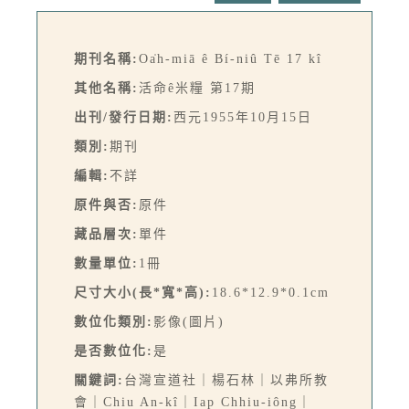
期刊名稱:
Oa̍h-miā ê Bí-niû Tē 17 kî
其他名稱:
活命ê米糧 第17期
出刊/發行日期:
西元1955年10月15日
類別:
期刊
編輯:
不詳
原件與否:
原件
藏品層次:
單件
數量單位:
1冊
尺寸大小(長*寬*高):
18.6*12.9*0.1cm
數位化類別:
影像(圖片)
是否數位化:
是
關鍵詞:
台灣宣道社｜楊石林｜以弗所教
會｜Chiu An-kî｜Iap Chhiu-iông｜