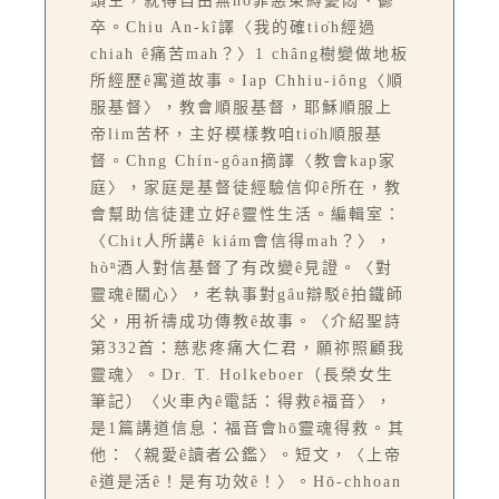
頭生，就得自由無hō͘罪惡束縛憂悶、鬱
卒。Chiu An-kî譯〈我的確tio̍h經過
chiah ê痛苦mah？〉1 châng樹變做地板
所經歷ê寓道故事。Iap Chhiu-iông〈順
服基督〉，教會順服基督，耶穌順服上
帝lim苦杯，主好模樣教咱tio̍h順服基
督。Chng Chín-gôan摘譯〈教會kap家
庭〉，家庭是基督徒經驗信仰ê所在，教
會幫助信徒建立好ê靈性生活。編輯室：
〈Chit人所講ê kiám會信得mah？〉，
hòⁿ酒人對信基督了有改變ê見證。〈對
靈魂ê關心〉，老執事對gâu辯駁ê拍鐵師
父，用祈禱成功傳教ê故事。〈介紹聖詩
第332首：慈悲疼痛大仁君，願祢照顧我
靈魂〉。Dr. T. Holkeboer（長榮女生
筆記）〈火車內ê電話：得救ê福音〉，
是1篇講道信息：福音會hō͘靈魂得救。其
他：〈親愛ê讀者公鑑〉。短文，〈上帝
ê道是活ê！是有功效ê！〉。Hō-chhoan