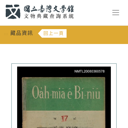
跳到主要內容
:::
藏品資訊
回上一頁
:::