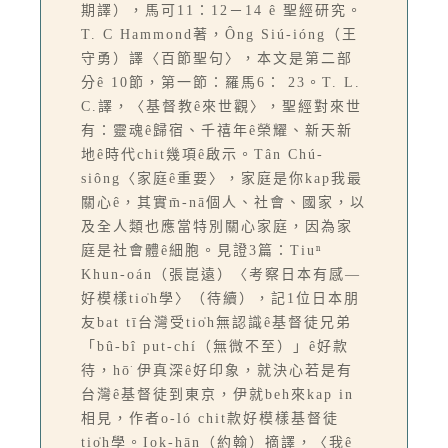
期譯），馬可11：12－14 ê 聖經研究。
T. C Hammond著，Ông Siú-ióng（王
守勇）譯〈百節聖句〉，本文是第二部
分ê 10節，第一節：羅馬6： 23。T. L.
C.譯，〈基督教ê來世觀〉，聖經對來世
有：靈魂ê歸宿、千禧年ê榮耀、新天新
地ê時代chit幾項ê啟示。Tân Chú-
siông〈家庭ê重要〉，家庭是你kap我最
關心ê，其實m̄-nā個人、社會、國家，以
及全人類也應當特別關心家庭，因為家
庭是社會體ê細胞。見證3篇：Tiuⁿ
Khun-oán（張崑遠）〈考察日本有感—
好模樣tio̍h學〉（待續），記1位日本朋
友bat tī台灣受tio̍h無認識ê基督徒兄弟
「bû-bî put-chí（無微不至）」ê好款
待，hō͘ 伊真深ê好印象，就決心若是有
台灣ê基督徒到東京，伊就beh來kap in
相見，作者o-ló chit款好模樣基督徒
tio̍h學。Iok-hān（約翰）摘譯，〈我ê