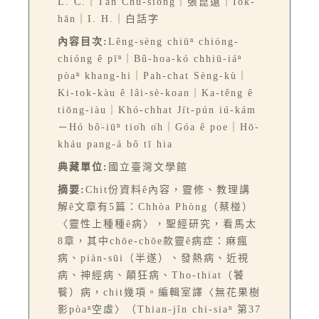
L. C.｜Tân Chú-siông｜張崑遠｜Iok-
hān｜I. H.｜白話字
內容目次:
Lêng-sèng chiūⁿ chióng-
chióng ê pīⁿ｜Bû-hoa-kó chhiū-iáⁿ
pòaⁿ khang-hi｜Pah-chat Sèng-kù｜
Ki-tok-kàu ê lâi-sè-koan｜Ka-têng ê
tiōng-iàu｜Khó-chhat Ji̍t-pún iú-kám
－Hó bô͘-iūⁿ tio̍h o̍h｜Góa ê poe｜Hō͘-
kháu pang-á bô tī hia
典藏單位:
國立臺灣文學館
摘要:
Chit份資料ê內容，靈修、教理講
解ê文章有5篇：Chhòa Phòng（蔡椪）
〈靈性上種種ê病〉，聖經研究，看馬太
8章，其中chōe-chōe款靈ê病症：痳瘋
病、piàn-sūi（半遂）、發熱病、近視
病、神經病、顛狂病、Tho-thiat（饕
餮）病，chit幾項。編輯室譯〈無花果樹
影pòaⁿ空虛〉（Thian-jîn chi-siaⁿ 第37