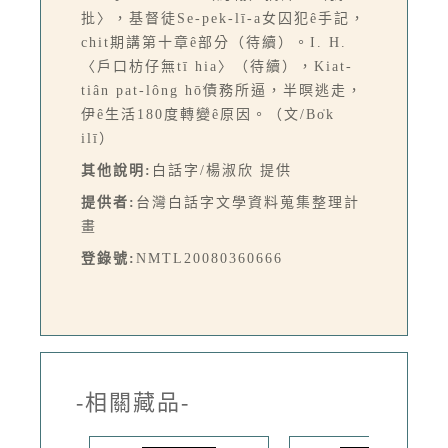
批〉，基督徒Se-pek-lī-a女囚犯ê手記，
chit期講第十章ê部分（待續）。I. H.
〈戶口枋仔無tī hia〉（待續），Kiat-
tiân pat-lông hō͘債務所逼，半暝逃走，
伊ê生活180度轉變ê原因。（文/Bo̍k
ilī）
其他說明:
白話字/楊淑欣 提供
提供者:
台灣白話字文學資料蒐集整理計
畫
登錄號:
NMTL20080360666
-相關藏品-