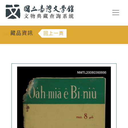
跳到主要內容
:::
藏品資訊
回上一頁
:::