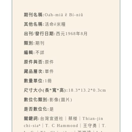
期刊名稱:
Oa̍h-miā ê Bí-niû
其他名稱:
活命ê米糧
出刊/發行日期:
西元1968年8月
類別:
期刊
編輯:
不詳
原件與否:
原件
藏品層次:
單件
數量單位:
1冊
尺寸大小(長*寬*高):
18.3*13.2*0.3cm
數位化類別:
影像(圖片)
是否數位化:
是
關鍵詞:
台灣宣道社｜蔡椪｜Thian-jin
chi-siaⁿ｜T. C Hammond｜王守勇｜T.