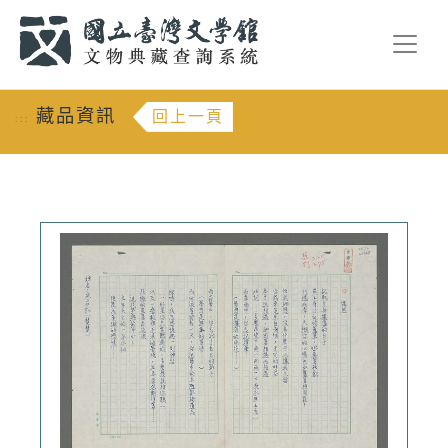
跳到主要內容
:::
藏品資訊
回上一頁
:::