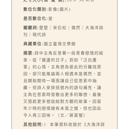
尺寸大小(長*寬*高):
26.6*38.4cm
數位化類別:
影像(圖片)
是否數位化:
是
關鍵詞:
楚楚｜宋石松｜偶然｜大海洋詩
刊｜現代詩
典藏單位:
國立臺灣文學館
摘要:
詩中主角反思著一段青春戀情的結
束，從「擺盪的日子」到如「泛白蘆
葦」的心情，主角想為彼此的分離找原
因，卻只能推論兩人相遇本是偶然，並
且開始期待一場雨讓自己從思索中抽
離，但詩人安排括號內的語句補充，讓
主角在思索時發散出更多的聯想，最後
又憶起更多想說給對方聽的故事。回首
年少時的戀情總有未竟之憾，但也因此
令人再三回味。（文／蔣富璧）
其他說明:
1. 本筆資料收錄於《大海洋詩