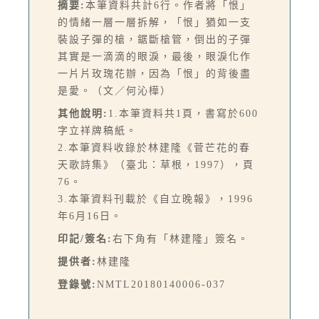
摘要:
本筆資料共計6行。作者將「恨」
的情緒一層一層拆解，「恨」猶如一支
裝設子彈的槍，鋸斷槍管，倒出的子彈
其實是一滴滴的眼淚，最後，眼淚化作
一片片玫瑰花辦，因為「恨」的背後盡
是愛。（文／何沁樺）
其他說明:
1.本筆資料共1頁，書寫於600
字立祥牌稿紙。
2.本筆資料收錄於林建隆《菅芒花的春
天歌詩集》（臺北：草根，1997），頁
76。
3.本筆資料刊載於《自立晚報》，1996
年6月16日。
印記/簽名:
右下角有「林建隆」簽名。
提供者:
林建隆
登錄號:
NMTL20180140006-037