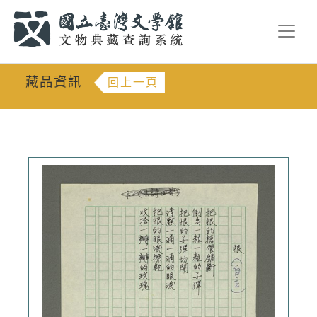
跳到主要內容
:::
藏品資訊
回上一頁
:::