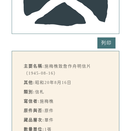
列印
主要名稱:
施梅樵致詹作舟明信片
（1945-08-16）
其他:
昭和20年8月16日
類別:
信札
寫信者:
施梅樵
原件與否:
原件
藏品層次:
單件
數量單位:
1張