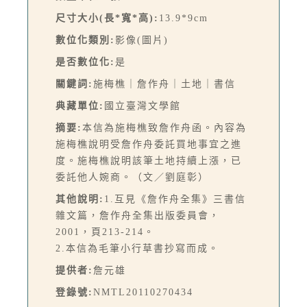
尺寸大小(長*寬*高):
13.9*9cm
數位化類別:
影像(圖片)
是否數位化:
是
關鍵詞:
施梅樵｜詹作舟｜土地｜書信
典藏單位:
國立臺灣文學館
摘要:
本信為施梅樵致詹作舟函。內容為
施梅樵說明受詹作舟委託買地事宜之進
度。施梅樵說明該筆土地持續上漲，已
委託他人婉商。（文／劉庭彰）
其他說明:
1.互見《詹作舟全集》三書信
雜文篇，詹作舟全集出版委員會，
2001，頁213-214。
2.本信為毛筆小行草書抄寫而成。
提供者:
詹元雄
登錄號:
NMTL20110270434