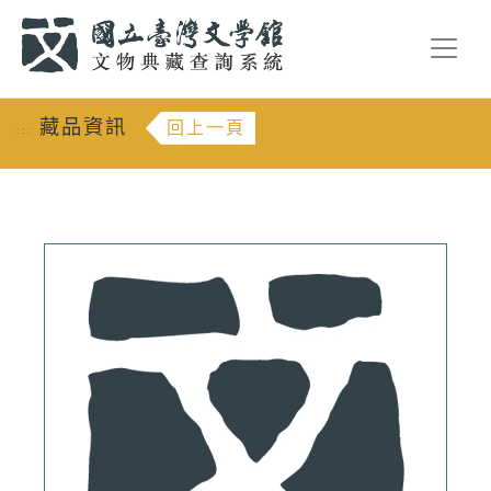
跳到主要內容
:::
藏品資訊
回上一頁
:::