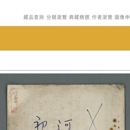
藏品查詢
分類瀏覽
典藏精選
作者瀏覽
圖像