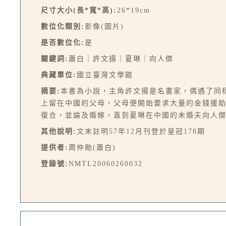
尺寸大小(長*寬*高):
26*19cm
數位化類別:
影像(圖片)
是否數位化:
是
關鍵詞:
蕭白｜許文揚｜夏琳｜向人傑
典藏單位:
國立臺灣文學館
摘要:
本書為小說，主角許文揚是名畫家，偶遇了同
上留在中國的父母，父母便開始要求大量的金錢援
復合，並論及婚嫁，直到夏琳在中國的未婚夫向人傑
其他說明:
文末註明57年12月刊登於皇冠178期
提供者:
周仲勛(蕭白)
登錄號:
NMTL20060260032