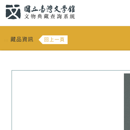
跳到主要內容
:::
藏品資訊
回上一頁
:::