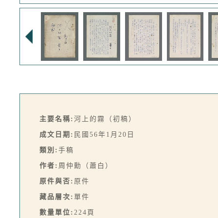
主要名稱:
河上的霧（初稿）
成文日期:
民國56年1月20日
類別:
手稿
作者:
周仲勳（蕭白）
原件與否:
原件
藏品層次:
單件
數量單位:
224頁