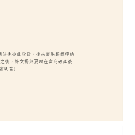
同時也彼此欣賞。後來夏琳輾轉連絡
。之後，許文揚與夏琳在富商破產後
謝明含)