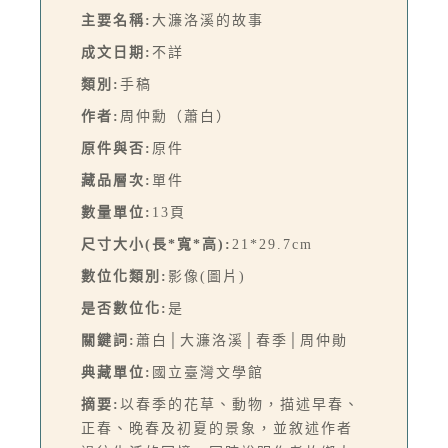
主要名稱:
大濂洛溪的故事
成文日期:
不詳
類別:
手稿
作者:
周仲勳（蕭白）
原件與否:
原件
藏品層次:
單件
數量單位:
13頁
尺寸大小(長*寬*高):
21*29.7cm
數位化類別:
影像(圖片)
是否數位化:
是
關鍵詞:
蕭白│大濂洛溪│春季│周仲勛
典藏單位:
國立臺灣文學館
摘要:
以春季的花草、動物，描述早春、
正春、晚春及初夏的景象，並敘述作者