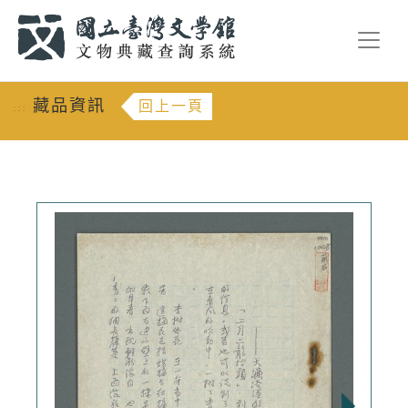
跳到主要內容
:::
藏品資訊
回上一頁
:::