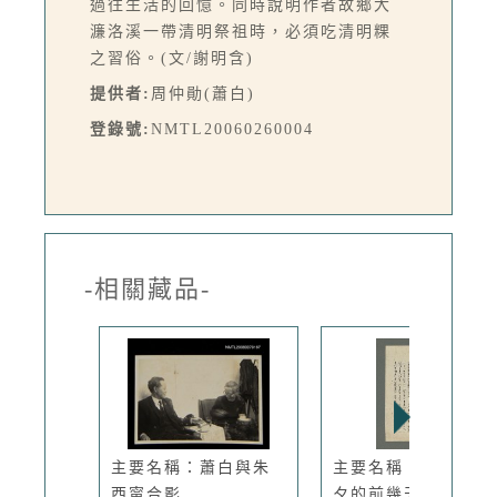
過往生活的回憶。同時說明作者故鄉大
濂洛溪一帶清明祭祖時，必須吃清明粿
之習俗。(文/謝明含)
提供者:
周仲勛(蕭白)
登錄號:
NMTL20060260004
-相關藏品-
主要名稱：蕭白與朱
主要名稱：後記（除
西甯合影
夕的前幾天...