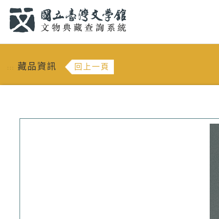
跳到主要內容
:::
藏品資訊
回上一頁
:::