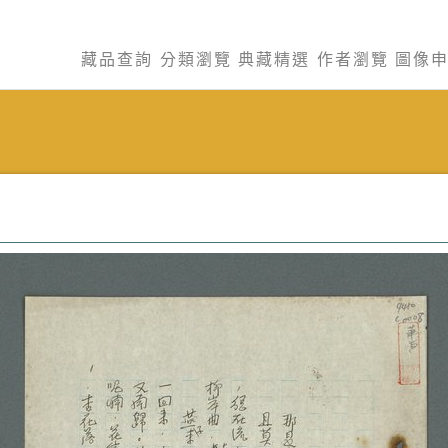
藏品查詢
分類瀏覽
典藏精選
作者瀏覽
圖像