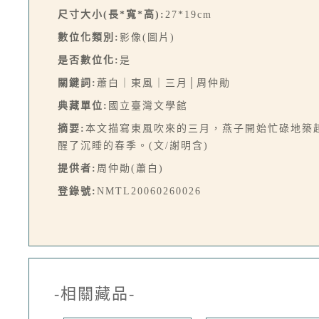
尺寸大小(長*寬*高):
27*19cm
數位化類別:
影像(圖片)
是否數位化:
是
關鍵詞:
蕭白｜東風｜三月│周仲勛
典藏單位:
國立臺灣文學館
摘要:
本文描寫東風吹來的三月，燕子開始忙碌地築
醒了沉睡的春季。(文/謝明含)
提供者:
周仲勛(蕭白)
登錄號:
NMTL20060260026
-相關藏品-