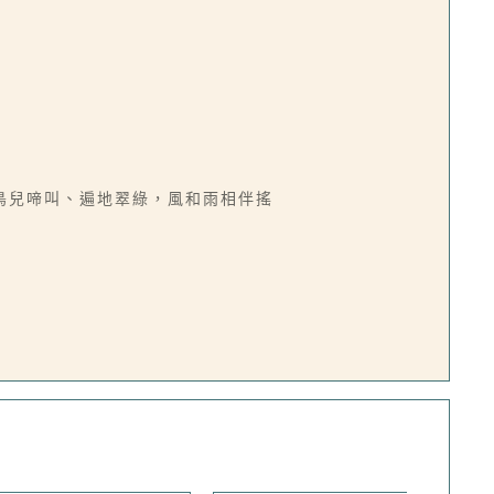
鳥兒啼叫、遍地翠綠，風和雨相伴搖