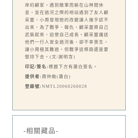
岸的顧家，遇到敵軍而躲在山林間休
息，並在過河之際的哨站遇到了友人顧
采靈，小周發現她的改變讓人幾乎認不
出來，為了戰爭、報仇，顧采靈將自己
武裝起來，迫使自己成長。顧采靈護送
他們一行人安全過河後，卻不幸喪生，
讓小周極其難過，但戰爭這條路還是要
堅持下去。(文/謝明含)
印記/簽名:
標題下方有蕭白簽名。
提供者:
周仲勛(蕭白)
登錄號:
NMTL20060260028
-相關藏品-