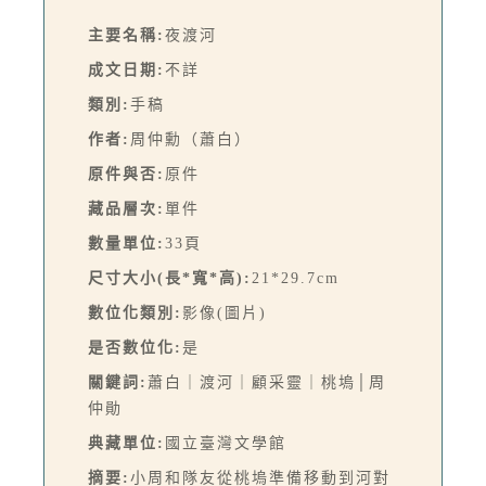
主要名稱:
夜渡河
成文日期:
不詳
類別:
手稿
作者:
周仲勳（蕭白）
原件與否:
原件
藏品層次:
單件
數量單位:
33頁
尺寸大小(長*寬*高):
21*29.7cm
數位化類別:
影像(圖片)
是否數位化:
是
關鍵詞:
蕭白｜渡河｜顧采靈｜桃塢│周
仲勛
典藏單位:
國立臺灣文學館
摘要:
小周和隊友從桃塢準備移動到河對