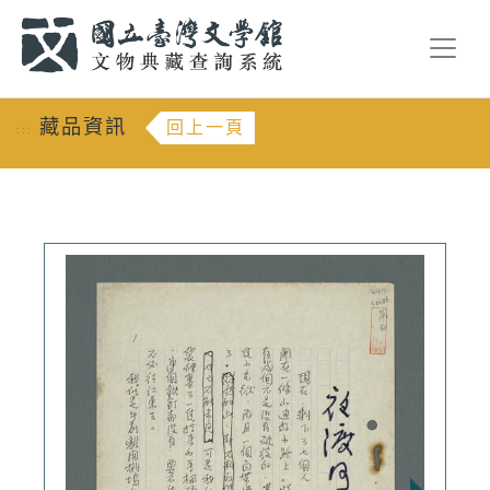
跳到主要內容
:::
藏品資訊
回上一頁
:::