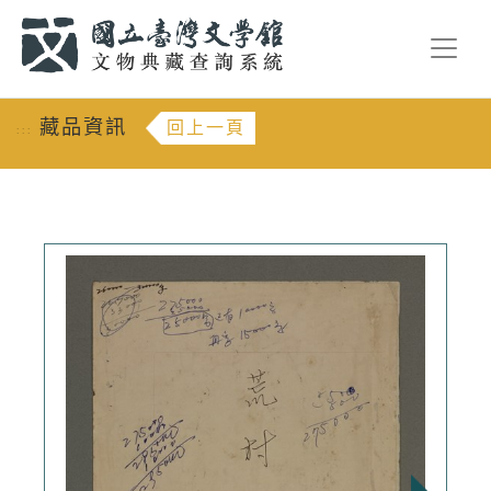
跳到主要內容
:::
藏品資訊
回上一頁
:::