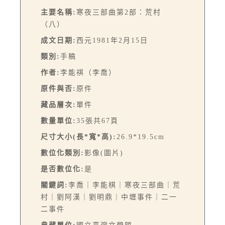
主要名稱:
寒夜三部曲第2部：荒村
（八）
成文日期:
西元1981年2月15日
類別:
手稿
作者:
李能祺（李喬）
原件與否:
原件
藏品層次:
單件
數量單位:
35張共67頁
尺寸大小(長*寬*高):
26.9*19.5cm
數位化類別:
影像(圖片)
是否數位化:
是
關鍵詞:
李喬｜李能棋｜寒夜三部曲｜荒
村｜劉阿漢｜劉明鼎｜中壢事件｜二一
二事件