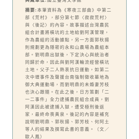
典藏單位:
國立臺灣文學館
摘要:
本筆資料為《寒夜三部曲》中第二
部《荒村》，部分第七節〈寂寂荒村〉
與〈後記〉的內容。故事描述台灣農民
組合計畫將橫坑的土地給劉阿漢管理，
作為農組的活動據點，另一方面郭秋揚
則規劃更為隱密的永和山農場為農組本
部。劉明鼎出獄後，下定決心與統治者
同歸於命，因此與劉阿漢輪流經營橫坑
土地。父子二人熱衷抗日運動，如第二
次中壢事件及聲援台南強制徵收墓地為
御大典運動場，而劉明鼎的未婚妻芳枝
也決心跟隨。在此之後，日方策劃「二
一二事件」全力逮捕農民組合成員，劉
阿漢因此被逮捕入獄，遭受極刑後返
家，最終命喪黃泉。後記的內容是補充
說明劉明鼎、郭秋揚、郭芳枝、何阿土
等人的結果及撰寫此書的意義。（文／
歐人鳳）