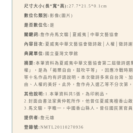
尺寸大小(長*寬*高):
27.7*21.5*0.1cm
數位化類別:
影像(圖片)
是否數位化:
是
關鍵詞:
詹作舟馬文騶│夏威夷│中華文藝協會
內容目次:
夏威夷中華文藝協會徵詩啟│人權│徵詩
典藏單位:
國立臺灣文學館
摘要:
本筆資料為夏威夷中華文藝協會第二屆徵詩選
權」，是為「揭櫫自由，鼓吹平等」，因應冷戰時期
等十名作品均有評語說明。本次徵詩多來自台灣、
由、人權的美好。此外，詹作舟入選乙等不分次第
其他說明:
1.本筆資料共5張，為印刷品。
2.封面由書法家黃仲乾所作，他曾任夏威夷檀香山
3.馬文騶，字瞻一，中國香山縣人。曾任國民黨官
提供者:
詹元雄
登錄號:
NMTL20110270936