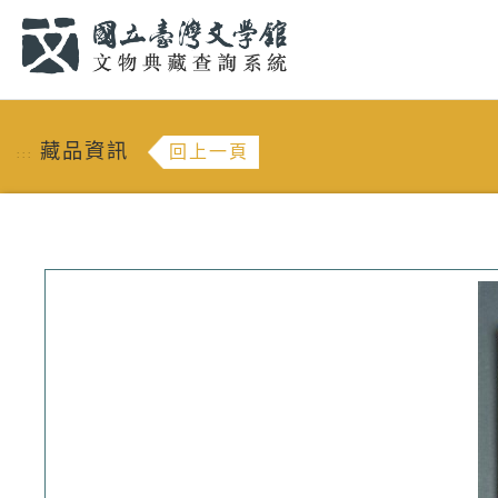
跳到主要內容
:::
藏品資訊
回上一頁
:::