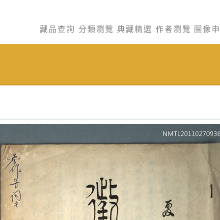
藏品查詢
分類瀏覽
典藏精選
作者瀏覽
圖像