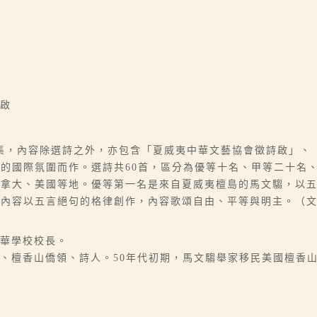
謝啟
集，內容除選詩之外，亦包含「夏威夷中華文藝協會徵詩啟」、
的國際氛圍而作。選詩共60首，區分為優等十名、甲等二十名
加拿大、美國等地。優等第一名是來自夏威夷檀島的馬文騶，以
，內容以五言絕句的格律創作，內容歌頌自由、平等與明主。（
啟華學校校長。
員、檀香山僑領、詩人。50年代初期，馬文騶舉家移民美國檀香