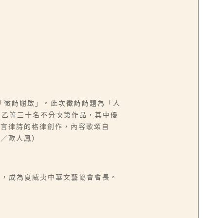
「徵詩謝啟」。此次徵詩詩題為「人
、乙等三十名不分次第作品，其中優
五言律詩的格律創作，內容歌頌自
文／歐人鳳）
山，成為夏威夷中華文藝協會會長。