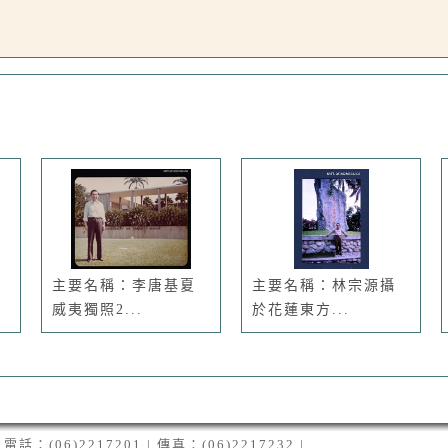
主要名稱：李唐基夏
主要名稱：林宗源攝
威夷獨照2...
於花蓮東方...
06)2217201 | 傳真：(06)2217232 |