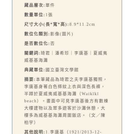
藏品層次:
單件
數量單位:
1張
尺寸大小(長*寬*高):
8.9*11.2cm
數位化類別:
影像(圖片)
是否數位化:
否
關鍵詞:
琦君｜潘希珍｜李唐基｜夏威夷
威基基海灘
典藏單位:
國立臺灣文學館
摘要:
本筆藏品為琦君之夫李唐基獨照，
李唐基身著白色條紋上衣與深色長褲，
半蹲於夏威夷威基基海灘（Waikīkī
beach）。畫面中可見李唐基後方有數棟
大樓建物以及眾多遊客於沙灘休憩，大
樓多為威基基海灘周圍飯店。（文／陳
柏宇）
其他說明:
1.李唐基（1921/2013-12-