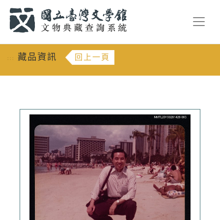
跳到主要內容
:::
藏品資訊
回上一頁
:::