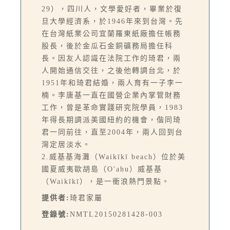
29），四川人，文學愛好者，畢業於復
旦大學經濟系，於1946年來到台灣。先
在台灣紙業公司宜蘭羅東紙廠擔任帳務
股長，後於金瓜石金銅礦務局擔任科
長。因友人認識在法院工作的琦君，兩
人開始通信交往，之後他轉調台北，於
1951年和琦君結婚，兩人育有一子李一
楠。李唐基一直在國營企業內掌管財務
工作，曾是革命實踐研究院學員，1983
年得長期調派美國紐約的機會，偕同琦
君一同前往，直至2004年，兩人回到台
灣定居淡水。
2.威基基海灘（Waikīkī beach）位於美
國夏威夷歐胡島（O'ahu）威基基
（Waikīkī），是一衝浪熱門景點。
提供者:
琦君家屬
登錄號:
NMTL20150281428-003